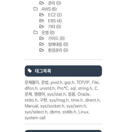
관리
(0)
AWS
(6)
EC2
(2)
EBS
(4)
기타
(0)
운영
(0)
가이드
(0)
장애대응
(0)
환경관리
(0)
태그목록
문제풀이
문법
pwd.h
grp.h
TCP/IP
File
dlfcn.h
unistd.h
Pro*C
sql
string.h
C
문제
명령어
sys/stat.h
응용
Oracle
stdio.h
구현
sys/msg.h
time.h
dirent.h
Manual
sys/socket.h
sys/sem.h
sys/select.h
dbms
stdlib.h
Linux
system call