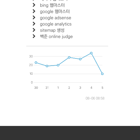
bing 웹마스터
google 웹마스터
google adsense
google analytics
sitemap 생성
백준 online judge
08-06 08:58