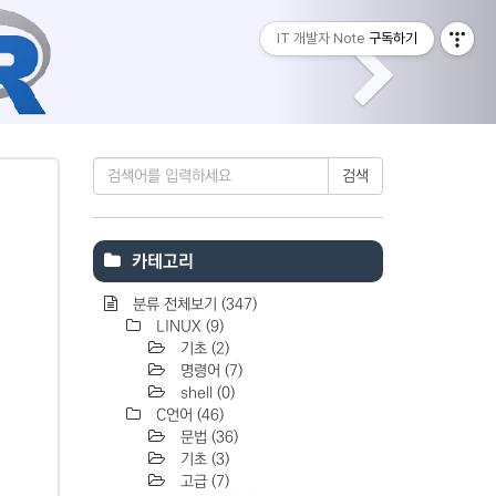
티스토리툴바
Next
IT 개발자 Note
구독하기
Tistory
검색
카테고리
분류 전체보기
(347)
LINUX
(9)
기초
(2)
명령어
(7)
shell
(0)
C언어
(46)
문법
(36)
기초
(3)
고급
(7)