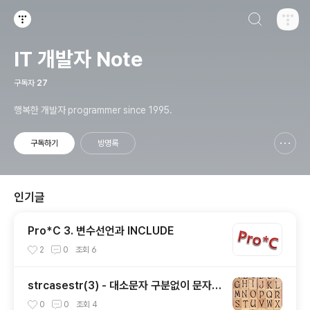
검색하기
티스토리
IT 개발자 Note
구독자
27
행복한 개발자 programmer since 1995.
구독하기
방명록
신고하기 레이어
열기
인기글
Pro*C 3. 변수선언과 INCLUDE
2
0
조회
6
strcasestr(3) - 대소문자 구분없이 문자열
에서 문자열 찾기(비표준)
0
0
조회
4