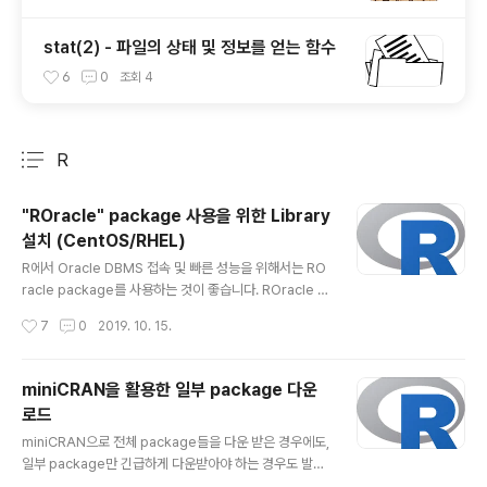
stat(2) - 파일의 상태 및 정보를 얻는 함수
6
0
조회
4
R
분류 전체보기
주요 글 목록
"ROracle" package 사용을 위한 Library
설치 (CentOS/RHEL)
글 내용
R에서 Oracle DBMS 접속 및 빠른 성능을 위해서는 RO
racle package를 사용하는 것이 좋습니다. ROracle P
ackage는 R (R-studio)에서 설치하기 위해서는 Oracl
작성시간
7
0
2019. 10. 15.
e client 를 먼저 설치해야만 합니다. CentOS 또는 RHE
L(Redhat Enterprise Linux)에서 oracle-instantcli
ent와 ROracle을 설치하는 방법을 알아보겠습니다. 1. O
miniCRAN을 활용한 일부 package 다운
racle Client관련 RPM 다운로드 Oracle Site에 접속하
로드
여 Oracle Client와 관련된 라이브러리를 다운로드 받습
글 내용
니다. Oracle Site의 다운로드 위치는 계속 바뀌고 있어
miniCRAN으로 전체 package들을 다운 받은 경우에도,
서 oracle-instantclient 부분을 찾아서 다운로드를 받습
일부 package만 긴급하게 다운받아야 하는 경우도 발생
니다. 설치에 꼭 필요한 RPM은..
한다. 전체 package의 다운로드는 수시간이 필요하므로