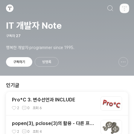
검색하기
티스토리
IT 개발자 Note
구독자
27
행복한 개발자 programmer since 1995.
구독하기
방명록
신고하기 레이어
열기
인기글
Pro*C 3. 변수선언과 INCLUDE
2
0
조회
6
popen(3), pclose(3)의 활용 - 다른 프로
세스의 표준 입/출력 제어하기
2
0
조회
4