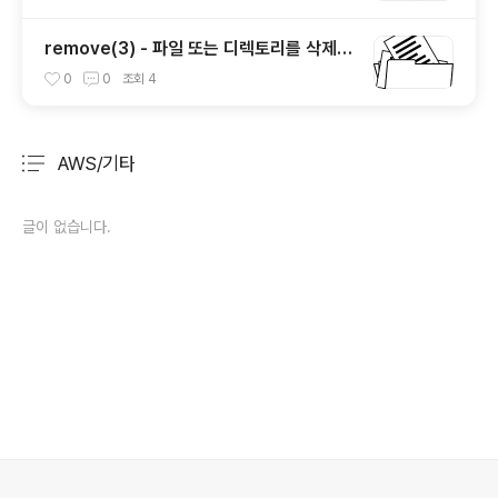
remove(3) - 파일 또는 디렉토리를 삭제하
는 함수
0
0
조회
4
AWS/기타
분류 전체보기
주요 글 목록
글이 없습니다.
의안내