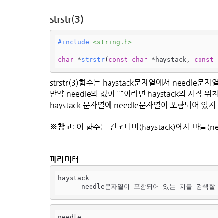
strstr(3)
#
include
<string.h>
char
 *
strstr
(
const
char
 *haystack, 
const
strstr(3)함수는 haystack문자열에서 needle
만약 needle의 값이 ""이라면 haystack의 시작 위치
haystack 문자열에 needle문자열이 포함되어 있지 
※참고:
이 함수는 건초더미(haystack)에서 바늘(ne
파라미터
haystack

    - needle문자열이 포함되어 있는 지를 검색
needle
