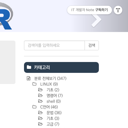
티스토리툴바
Next
IT 개발자 Note
구독하기
Tistory
검색
카테고리
분류 전체보기
(347)
LINUX
(9)
기초
(2)
명령어
(7)
shell
(0)
C언어
(46)
문법
(36)
기초
(3)
고급
(7)