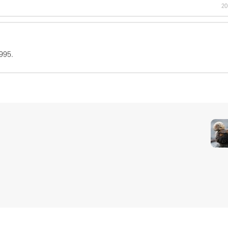
20
995.