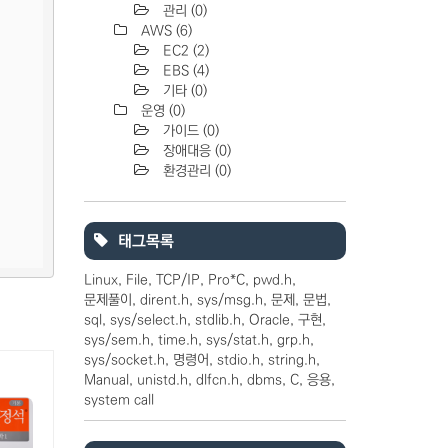
관리
(0)
AWS
(6)
EC2
(2)
EBS
(4)
기타
(0)
운영
(0)
가이드
(0)
장애대응
(0)
환경관리
(0)
태그목록
Linux
File
TCP/IP
Pro*C
pwd.h
문제풀이
dirent.h
sys/msg.h
문제
문법
sql
sys/select.h
stdlib.h
Oracle
구현
sys/sem.h
time.h
sys/stat.h
grp.h
sys/socket.h
명령어
stdio.h
string.h
Manual
unistd.h
dlfcn.h
dbms
C
응용
system call