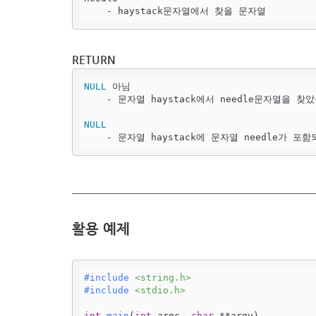
    - haystack문자열에서 찾을 문자열 
RETURN
NULL
 아님

    - 문자열 haystack에서 needle문자열을 찾았을 때, 찾은 위치에 대한 문자열 pointer

NULL
    - 문자열 haystack에 문자열 needle가 
활용 예제
#
include
<string.h>
#
include
<stdio.h>
int
main
(
int
 argc, 
char
 **argv)