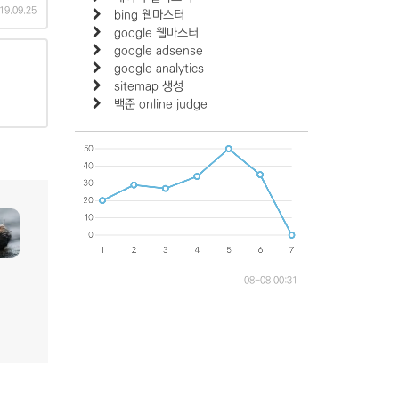
19.09.25
bing 웹마스터
google 웹마스터
google adsense
google analytics
sitemap 생성
백준 online judge
08-08 00:31