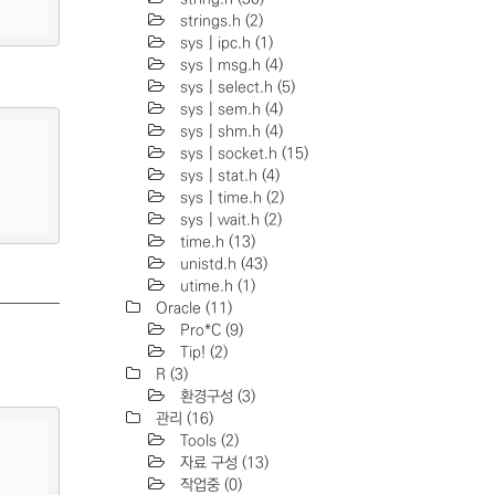
strings.h
(2)
sys | ipc.h
(1)
sys | msg.h
(4)
sys | select.h
(5)
sys | sem.h
(4)
sys | shm.h
(4)
sys | socket.h
(15)
sys | stat.h
(4)
sys | time.h
(2)
sys | wait.h
(2)
time.h
(13)
unistd.h
(43)
utime.h
(1)
Oracle
(11)
Pro*C
(9)
Tip!
(2)
R
(3)
환경구성
(3)
관리
(16)
Tools
(2)
자료 구성
(13)
작업중
(0)