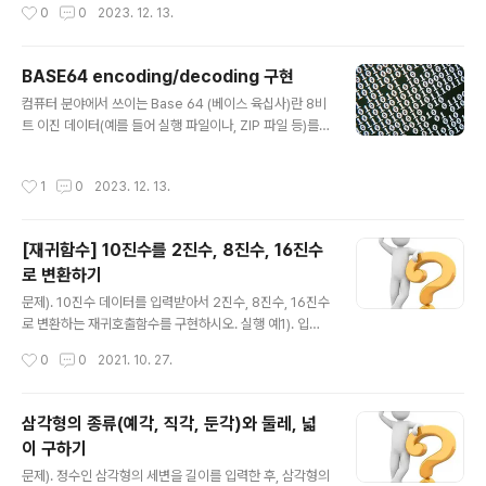
작성시간
0
0
2023. 12. 13.
AES128/CBC/PKCS7Padding 지원하는 암호화 (단방
향 암호화) - md5 - sha1 - sha224, sha256, sha51
2, sha512/224, sha512/256 - sha3_224, sha3_2
BASE64 encoding/decoding 구현
56, sha3_512 지원하는 Encoding/Decoding - BAS
글 내용
E64 - HEX 빌드 방법시 유의사항 - openssl을 사용하
컴퓨터 분야에서 쓰이는 Base 64 (베이스 육십사)란 8비
므로 compile시에 -lcrypto option추가 파일 다운로드
트 이진 데이터(예를 들어 실행 파일이나, ZIP 파일 등)를
Sam..
문자 코드에 영향을 받지 않는 공통 ASCII 영역의 문자들
로만 이루어진 일련의 문자열로 바꾸는 인코딩 방식을 가
작성시간
1
0
2023. 12. 13.
리키는 개념이다. 원래 Base 64를 글자 그대로 번역하여
보면 64진법이란 뜻이다. 특별히 64진법이 컴퓨터에서 흥
미로운 것은, 64가 2의 제곱수(64 = 26)이며, 2의 제곱
[재귀함수] 10진수를 2진수, 8진수, 16진수
수들에 기반한 진법들 중에서 화면에 표시되는 ASCII 문자
로 변환하기
들을 써서 표현할 수 있는 가장 큰 진법이기 때문이다. 즉,
글 내용
다음 제곱수인 128진법에는 128개의 기호가 필요한데 화
문제). 10진수 데이터를 입력받아서 2진수, 8진수, 16진수
면에 표시되는 ASCII 문자들은 128개가 되지 않는다. 그
로 변환하는 재귀호출함수를 구현하시오. 실행 예1). 입력)
런 까닭에 이 인코딩은 전자 메일을 통한 이진 데이터 전..
10진수 정수 입력: 25 결과). 2진수: 11001 8진수: 31 16
작성시간
0
0
2021. 10. 27.
진수: 19 답은 아래에... ↓ 스스로 풀어보시고... ↓ 아래 답
과 비교해보세요. ↓ 프로그램 소스 #include const sta
tic char NUMBERS[16] = {'0', '1', '2', '3', '4', '5', '6',
삼각형의 종류(예각, 직각, 둔각)와 둘레, 넓
'7', '8', '9', 'A', 'B', 'C', 'D', 'E', 'F'}; /* 10 진수를 2 ~ 16
이 구하기
진수로 변한하는 함수 */ void decimal_to_base_num
글 내용
ber(long num, int base) { long temp = num; if(ba
문제). 정수인 삼각형의 세변을 길이를 입력한 후, 삼각형의