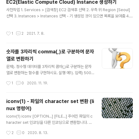
EC2(Elastic Compute Cloud) Instance 생성하기
- 일반적인 LINUX/UNIX에서 Block 단위로 읽고 ..
글 내용
사전작업 1. Services > [검색창] EC2 검색후 선택 2. 우측 위 Region [Seoul]
선택 3. Instances > Instances 선택 - 기 생성된 것이 있으면 목록을 보여줌 4.
[Launch Instance] 버튼 클릭 Step 1: Choose an Amazon Machine Imag
e (AMI) - 설치할 OS를 선택합니다. 1. 좌측의 Free tier only 체크 2. Linux를 설
작성시간
1
2
2021. 7. 8.
치한다면 Amazon Linux 2 AMI .... 64-bit (x86) [select]버튼 클릭하여 OS
선택 Step 2: Choose an Instance Type - 생성하려는 EC2(VM)의 CPU/메모
리 등의 용량을 선택합니다. 1. 선택 예) t2.micro (Free t..
숫자를 3자리씩 comma(,)로 구분하여 문자
열로 변환하기
글 내용
문제). 정수형 데이터를 3자리씩 콤마(,)로 구분하는 문자
열로 변환하는 함수를 구현하시오. 실행 예1). 입력) 5000
000 결과). 5,000,000 답은 아래에... ↓ 스스로 풀어보
작성시간
1
0
2020. 11. 19.
시고... ↓ 아래 답과 비교해보세요. ↓ 숫자를 Comma로
구분된 문자열로 변환하는 함수 #include #include co
nst char *number2comma(long n) { static char c
iconv(1) - 파일의 character set 변환 (li
omma_str[64]; char str[64]; int idx, len, cidx = 0,
nux 명령어)
mod; sprintf(str, "%ld", n); len = strlen(str); mod =
글 내용
len % 3; for(idx = 0; idx < len; idx++) { if(idx != 0
iconv(1) iconv [OPTION...] [FILE...] 주어진 파일의 c
&& (idx) % 3 =..
haracter set 인코딩을 다른 인코딩으로 변환합니다. OP
TION... -f 또는 --from-code= : 문서의 원본 charact
작성시간
2
0
2020. 8. 13.
er set 인코딩 예제) $ iconv -f UTF-8 -t EUC-KR da