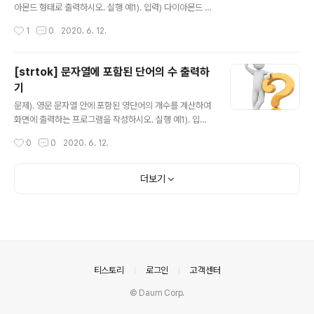
아몬드 형태로 출력하시오. 실행 예1). 입력) 다이아몬드 크
기: 6 결과). A BCD CDEFG DEFGHIJ EFGHIJKLM F
작성시간
1
0
2020. 6. 12.
GHIJKLMNOP EFGHIJKLM DEFGHIJ CDEFG BCD
A 실행 예2). 입력) 다이아몬드 크기: 3 결과). A BCD CD
EFG BCD A 답은 아래에... ↓ 스스로 풀어보시고... ↓ 아
[strtok] 문자열에 포함된 단어의 수 출력하
래 답과 비교해보세요. ↓ 프로그램 소스 #define _CRT_
기
SECURE_NO_WARNINGS #include void diamond
글 내용
(int cnt) { int idx1, idx2; for(idx1 = 0; idx1 < cnt; id
문제). 영문 문자열 안에 포함된 영단어의 개수를 계산하여
x1++) { for(idx2 = idx1; idx2 < cnt - 1; ..
화면에 출력하는 프로그램을 작성하시오. 실행 예1). 입력)
문자열을 입력하시오: This is a pen 결과). 단어의 수는
작성시간
0
0
2020. 6. 12.
4입니다. 답은 아래에... ↓ 스스로 풀어보시고... ↓ 아래
답과 비교해보세요. ↓ 프로그램 소스 #include #includ
e int word_count(char *str); int main(void) { char
더보기
str[1024]; printf("문자열을 입력하시오 : "); fgets(str,
sizeof(str), stdin); printf("단어의 수는 %d입니다.\n",
word_count(str)); return 0; } int word_count(char
*s1) { char seps[] = " \t..
의안내
티스토리
로그인
고객센터
© Daum Corp.