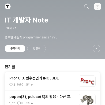
검색하기
티스토리
IT 개발자 Note
구독자
27
행복한 개발자 programmer since 1995.
구독하기
방명록
신고하기 레이어
열기
인기글
Pro*C 3. 변수선언과 INCLUDE
2
0
조회
6
popen(3), pclose(3)의 활용 - 다른 프로
세스의 표준 입/출력 제어하기
2
0
조회
4