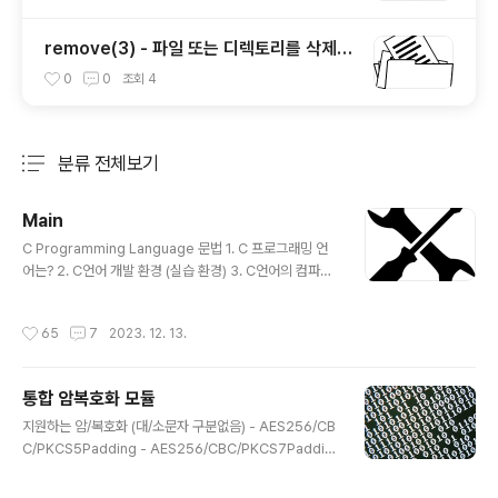
remove(3) - 파일 또는 디렉토리를 삭제하
는 함수
0
0
조회
4
분류 전체보기
주요 글 목록
Main
글 내용
C Programming Language 문법 1. C 프로그래밍 언
어는? 2. C언어 개발 환경 (실습 환경) 3. C언어의 컴파일
과정 4. C 소스 파일 구성 5. 주석문(Comment) 6. 식별
자 명명 규칙 7. C 프로그래밍의 시작 - 함수 8. 변수와 상
작성시간
65
7
2023. 12. 13.
수 (정수형) 9. 변.. www.it-note.kr C 표준 Library Str
eam File I/O Library Stream File I/O 함수는 Syste
m Call 함수 대비 시스템의 부하를 줄이면서 사용을 편리
통합 암복호화 모듈
성을 제공합니다. fclose(3) - open된 stream 닫기 fcl
글 내용
ose(3) #include int fclose(FILE *fp); fop.. www.it-
지원하는 암/복호화 (대/소문자 구분없음) - AES256/CB
note.kr TCP/IP 통신 프로그램 TCP/IP 응용..
C/PKCS5Padding - AES256/CBC/PKCS7Paddin
g - AES192/CBC/PKCS5Padding - AES192/CBC/
PKCS7Padding - AES128/CBC/PKCS5Padding -