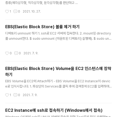
se <..
종류(예각삼각형, 직각삼각형, 둔각삼각형)를 판단하고 삼
각형의 둘레의 길이와 면적을 구하시오. 실행 예1). 입력)
작성시간
1
0
2021. 10. 27.
세 변의 길이를 입력하세요 : 3 4 5 결과). 직각삼각형입니
다. 삼각형의 둘레는 12이고, 삼각형의 면적은 6.000000
입니다. 답은 아래에... ↓ 스스로 풀어보시고... ↓ 아래 답
EBS(Elastic Block Store) 볼륨 제거 하기
과 비교해보세요. ↓ 프로그램 소스 #include #include i
글 내용
디렉토리 unmount 하기 1. ssh로 EC2 서버에 접속한다. 2. mount된 directory
nt main(void) { int a, b, c, len; double area, p; prin
를 unmount한다. $ sudo unmount {마운트된 디렉토리} 실행예). $ sudo unm
tf("세 변의 길이를 입력하세요 : "); scanf("%d %d %d",
ount /mnt 3. unmount되었는 지 확인하기 $ df -h unmount한 디렉토리가 보이
&a, &b, &c); if (a + b
지 않는 지 확인함 EBS Volume 제거하기 1. Services > 검색창에서 EC2를 검색
작성시간
0
0
2021. 7. 9.
하여 선택 2. 화면 좌측의 Elastic Block Store > Volumes 메뉴 선택하여 생성된
전체 Volume을 조회한다. 3. 제거하려는 Volume을 체크한다. 4. 체크된 Volume
라인에 오른쪽 마우스를 클릭한 후에 [Detach Volume]을 클릭한다. Detach Vol
EBS(Elastic Block Store) Volume을 EC2 인스턴스에 장착
ume 팝업 화면이..
하기
글 내용
EBS Volume을 EC2에 Attach하기 - EBS Volume을 EC2 Instance의 devic
e로 인식시킵니다. 1. 좌상단의 Services를 클릭 후에 검색창에 EC2를 입력하여
검색후에 EC2를 클릭하여 EC2 Dashboard로 들어간다. 2. 좌측 메뉴 목록에서 E
작성시간
1
0
2021. 7. 9.
lastic Block Store > Volumes 메뉴를 클릭하여 생성된 전체 Volume의 목록을
조회한다. 3. 사용할 Volume을 선택하고 오른쪽 마우스를 눌러 [Attach Volume]
메뉴를 선택한다. 4. Attach Volume 팝업창이 뜨고, 필요한 값을 설정합니다. - V
EC2 Instance에 ssh로 접속하기 (Windows에서 접속)
olume : 현재 선택된 EBS Volume ID를 표시합니다. (Read only) - Instance :
글 내용
Windows OS에서 ssh로 LINUX 서버에 접속을 위한 Tool로서 많이 사용하는 p