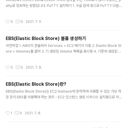
기 생성된 EC2 In..
utty로 접속하는 방법입니다. PuTTY 설치하기 1. 구글 검색 등으로 PuTTY 다운로
드를 검색하여 다운로드 시스템에서 PuTTY설치 파일을 다운로드 합니다. 2. 다운
로드 받은 설치 프로그램을 실행하여 설치합니다. pem 파일을 ppk 파일로 변환하
작성시간
0
0
2021. 7. 9.
기 - EC2 설치 때에 생성한 key pair 파일인 xxx.pem 파일을 PuTTY가 인식하
는 xxx.ppk 파일로 변환합니다. 1. PuTTY가 설치된 디렉토리로 이동합니다. 2. P
uTTYgen.exe 프로그램을 실행합니다. 3. Main Menu > Conversion > Impo
EBS(Elastic Block Store) 볼륨 생성하기
rt Key 메뉴를 선택합니다. 4. EC2 설치 때에 생성한 key pai..
글 내용
사전작업 1. AWS의 콘솔에서 Services > EC2 페이지 이동 2. Elastic Block St
ore > Volumes를 클릭 3. 기 생성된 Volume 목록을 표시함 4. 기존에 생성된 v
olume의 Availablity Zone (AZ) 값을 확인함 (연결하려는 EC2의 AZ와 같은 곳
에 생성을 위해) EBS 볼륨 생성하기 1. [Create Volume] 클릭하여 Create Volu
작성시간
0
0
2021. 7. 8.
me화면으로 이동한다. 2. Create Volume 화면에서 변경이 필요한 값을 설정한
다. - Volume Type : General Purpose SSD (gp2) -기본값 사용 - Size (Gi
B) : (Min: 1GB ~ 설정가능) - IOPS : General Purpose SSD (gp2)이면 ..
EBS(Elastic Block Store)란?
글 내용
EBS(Elastic Block Store)는 EC2 Instnace에 장착하여 사용할 수 있는 가상 저
장 장치 EBS를 사용해야 하는 경우 - EC2 인스턴스 생성 시에 OS 설치용으로 사용
- EC2 Instance에서 제공하는 기본 용량보다 추가로 더 사용해야 하는 경우 - 무중
단으로 자유롭게 용량을 늘리고 싶은 경우 - 영구적인 데이터 보관이 필요한 경우 -
작성시간
1
0
2021. 7. 8.
RAID 등의 고급 기능이 필요한 경우 사용 EBS에 대한 OS의 인식 - EBS는 EC2에
서 일반 Disk로 인식 - 원하는 크기로 만들 수 있음 - 성능 (IOPS)을 원하는 수치로
설정할 수 있음 - 삭제하기 전까지 데이터 유지 Block storage/Block Store란?