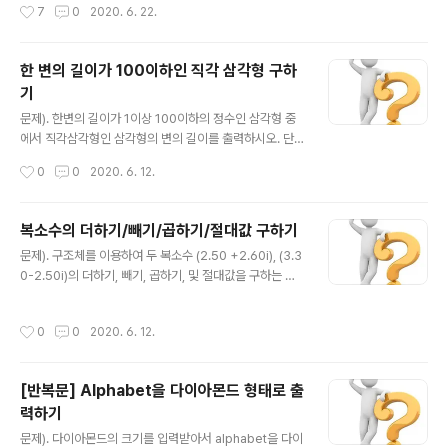
작성시간
7
0
2020. 6. 22.
정수환의 몫환의 가역원을 세는 함수이다. 즉, n이 양의 정
수일 때, φ(n)은 n과 서로소인 1부터 n까지의 정수의 개수
와 같다. 예를 들어, 1부터 6까지의 정수 가운데 1, 5 둘만
한 변의 길이가 100이하인 직각 삼각형 구하
6과 서로소이므로, ϕ(6) = 2이다. 1부터 10까지의 정수는
기
모두 11과 서로소이며, 11은 자기 자신과 서로소가 아니므
글 내용
로, φ(11) = 10이다. 1은 자기 자신과 서로소이므로, φ(1)
문제). 한변의 길이가 1이상 100이하의 정수인 삼각형 중
= 1이다. --출처:위키백과-- 실행 예1). 입력) value : 20
에서 직각삼각형인 삼각형의 변의 길이를 출력하시오. 단,
결과). φ(5) = 8 ..
변의 길이는 (3, 4, 5), (4, 3, 5), ...,(5, 4, 3)은 중복으로
작성시간
0
0
2020. 6. 12.
판단하고 1회만 출력할 것. 실행 예1). 입력) 없음 결과). (3,
4, 5) (5, 12, 13) (6, 8, 10) (7, 24, 25) (8, 15, 17) ......
(54, 72, 90) (57, 76, 95) (60, 63, 87) (60, 80, 10
복소수의 더하기/빼기/곱하기/절대값 구하기
0) (65, 72, 97) 답은 아래에... ↓ 스스로 풀어보시고...
글 내용
문제). 구조체를 이용하여 두 복소수 (2.50 +2.60i), (3.3
↓ 아래 답과 비교해보세요. ↓ 프로그램 소스 #include
0-2.50i)의 더하기, 빼기, 곱하기, 및 절대값을 구하는 함
#define MAX_VALUE 100 int main(int argc, char *
수를 만들고 계산의 예를 출력하는 프로그램을 작성하시
*argv) { in..
오. 실행 예1). 입력) 없음 결과). 더하기 ( 2.5+2.6i ) + ( -
작성시간
0
0
2020. 6. 12.
3.3-2.5i ) = ( -0.8+0.1i ) 빼기 ( 2.5+2.6i ) - ( -3.3-
2.5i ) = ( 5.8+5.1i ) 곱하기 ( 2.5+2.6i ) - ( -3.3-2.5i
) = ( -1.75-14.83i ) 절대값 |( 2.5+2.6i )| = 3.60694
[반복문] Alphabet을 다이아몬드 형태로 출
|( -3.3-2.5i )| = 4.14005 답은 아래에... ↓ 스스로 풀어
력하기
보시고... ↓ 아래 답과 비교해보세요. ↓ 프로그램 소스 #i
글 내용
nclude #includ..
문제). 다이아몬드의 크기를 입력받아서 alphabet을 다이