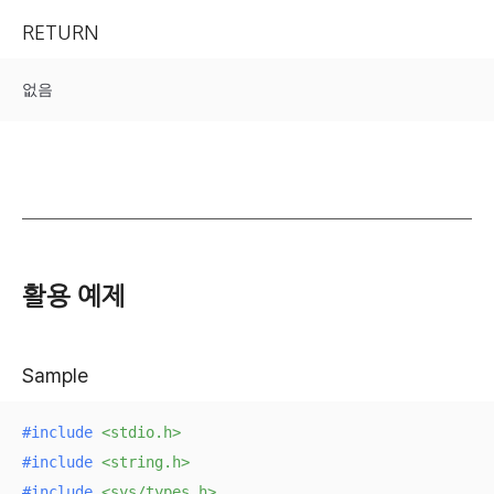
RETURN
없음
활용 예제
Sample
#
include
<stdio.h>
#
include
<string.h>
#
include
<sys/types.h>