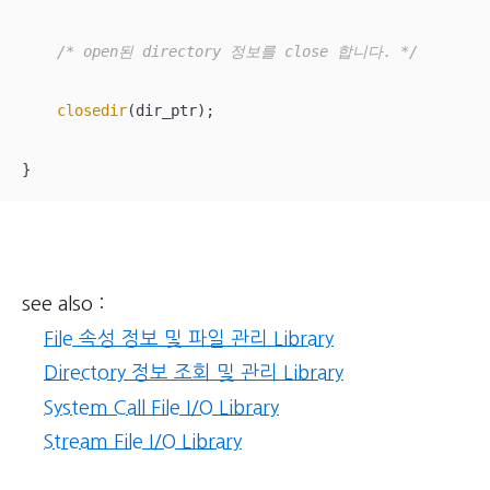
/* open된 directory 정보를 close 합니다. */
closedir
(dir_ptr);

}
see also :
File 속성 정보 및 파일 관리 Library
Directory 정보 조회 및 관리 Library
System Call File I/O Library
Stream File I/O Library