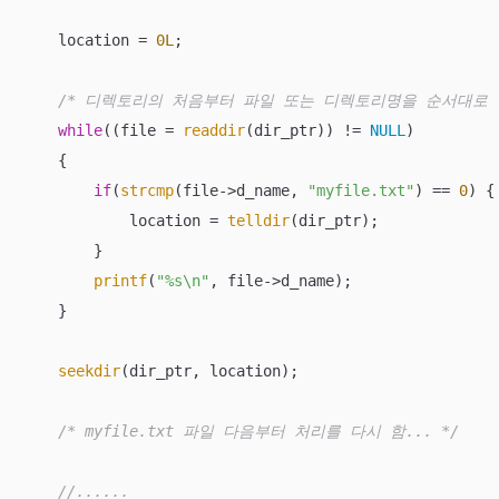
    location = 
0L
;

/* 디렉토리의 처음부터 파일 또는 디렉토리명을 순서대로 
while
((file = 
readdir
(dir_ptr)) != 
NULL
) 

    {

if
(
strcmp
(file->d_name, 
"myfile.txt"
) == 
0
) {

            location = 
telldir
(dir_ptr);

        }

printf
(
"%s\n"
, file->d_name);

    }

seekdir
(dir_ptr, location);

/* myfile.txt 파일 다음부터 처리를 다시 함... */
//......