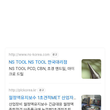
http://www.ns-korea.com
광고
NS TOOL NS TOOL 한국대리점
NS TOOL PCD, CBN, 초경 엔드밀, 마이
크로 드릴
http://plckorea.kr
광고
월정액유지보수 1초견적MET 산업자
동화 장비판매수리보수
산업장비 월정액유지보수 긴급대응 월정액
종합점검 단종품구매 눈깜짝1초견적조회