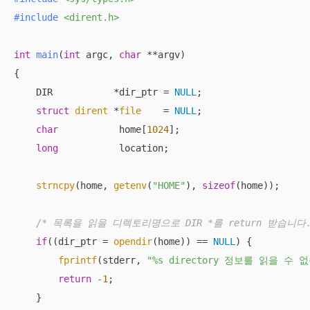
#
include
<dirent.h>
int
main
(
int
 argc, 
char
 **argv)
{

    DIR           *dir_ptr = 
NULL
;

struct
dirent
 *
file
    =
NULL
;

char
           home[
1024
];

long
           location;

strncpy
(home, 
getenv
(
"HOME"
), 
sizeof
(home));

/* 목록을 읽을 디렉토리명으로 DIR *를 return 받습니다.
if
((dir_ptr = 
opendir
(home)) == 
NULL
) {

fprintf
(stderr, 
"%s directory 정보를 읽을 수 
return
-1
;

    }
