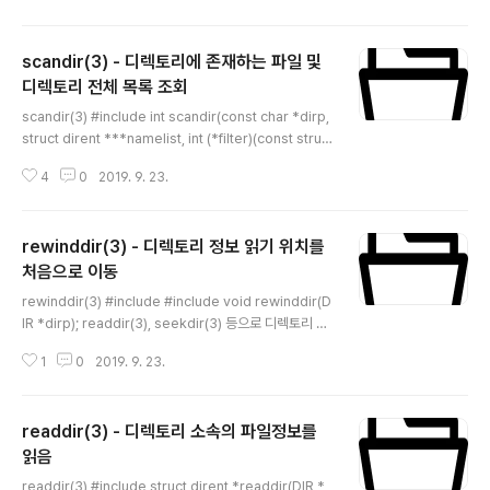
-1 - 오류가 발생하였으며, 오류 내용은 errno에 설정되었
습니다. EBADF : dirp가 DIR *로서 유효하지 않습니다.
scandir(3) - 디렉토리에 존재하는 파일 및
활용 예제 Sample). #include #include #include #i
nclude int main(int argc, char **argv) { DIR *dir_
디렉토리 전체 목록 조회
글 내용
ptr = NULL; struct dirent *file = NULL; char home
scandir(3) #include int scandir(const char *dirp,
[1024]; long location;..
struct dirent ***namelist, int (*filter)(const struc
t dirent *), int (*compar)(const struct dirent **, c
4
0
2019. 9. 23.
onst struct dirent **)); scandir(3)은 파라미터로 넘
겨진 dirp 디렉토리에 있는 파일 및 디렉토리 목록을 filter
함수에서 정제하여 compar의 비교 조건으로 sorting합
rewinddir(3) - 디렉토리 정보 읽기 위치를
니다. 이 함수는 opendir(3), readdir(3), closedir(3)
을 한번에 처리하고 filter와 sorting 기능을 갖는 함수입
처음으로 이동
글 내용
니다. 이 함수를 통하여 파일명/디렉토리명 순서나 생성 시
rewinddir(3) #include #include void rewinddir(D
간 순서 등으로 sortin..
IR *dirp); readdir(3), seekdir(3) 등으로 디렉토리 정
보를 읽는 위치가 변경된 것을 opendir(3)한 직후처럼 처
1
0
2019. 9. 23.
음 위치로 이동시킵니다. rewinddir(3)은 fopen(3)함수
로 open한 FILE *의 rewind(3)와 비슷한 기능으로 rew
ind(3)는 파일의 읽는 위치를 파일의 처음으로 돌리는 반
readdir(3) - 디렉토리 소속의 파일정보를
면, rewinddir(3)은 directory 정보를 읽는 위치는 처음
으로 돌립니다. 파라미터 dirp - opendir(3) 또는 fdop
읽음
글 내용
endir(3)을 통하여 생성된 DIR * RETURN 없음 활용 예
readdir(3) #include struct dirent *readdir(DIR *