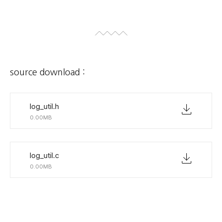
source download :
log_util.h
0.00MB
log_util.c
0.00MB