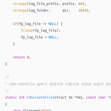
strncpy
(log_file_prefix, prefix, 
64
);

strncpy
(log_folder,      dir,    
1024
);

if
(fp_log_file != 
NULL
) {

fclose
(fp_log_file);

        fp_log_file = 
NULL
;

    }

return
0
;

}

/*

* LOGcreateFile 날짜가 변경되면 자동으로 새로운 파일이 생성
*/
static
int
LOGcreateFile
(struct tm *tm1, 
const
char
 *
{

char
 filename[
1024
];
