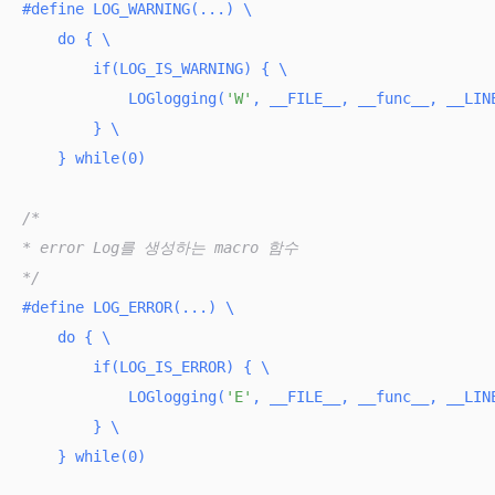
#
define
 LOG_WARNING(...) \

    do { \

if
(LOG_IS_WARNING) { \

            LOGlogging(
'W'
, __FILE__, __func__, __LINE
        } \

    } while(0)
/*

* error Log를 생성하는 macro 함수

*/
#
define
 LOG_ERROR(...) \

    do { \

if
(LOG_IS_ERROR) { \

            LOGlogging(
'E'
, __FILE__, __func__, __LINE
        } \

    } while(0)