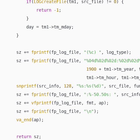
if
(
LOGcreateFile
(tm1, src_file) != 
0
) {

return
-1
;

        }

        day = tm1->tm_mday;

    }

    sz += 
fprintf
(fp_log_file, 
"(%c) "
, log_type);

    sz += 
fprintf
(fp_log_file, 
"%04d%02d%02d:%02d%02d
1900
 + tm1->tm_year, 
                                tm1->tm_hour, tm1->tm_
snprintf
(src_info, 
128
, 
"%s:%s(%d)"
, src_file, fun
    sz += 
fprintf
(fp_log_file, 
":%-50.50s: "
, src_info
    sz += 
vfprintf
(fp_log_file, fmt, ap);

    sz += 
fprintf
(fp_log_file, 
"\n"
);

va_end
(ap);

return
 sz;
