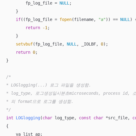
        fp_log_file = 
NULL
;

    }

if
((fp_log_file = 
fopen
(filename, 
"a"
)) == 
NULL
) {
return
-1
;

    }

setvbuf
(fp_log_file, 
NULL
, _IOLBF, 
0
); 

return
0
;

}

/*

* LOGlogging(...) 로그 파일을 생성함.

* log_type, 로그생성일시분초microseconds, process i
* 의 format으로 로그를 생성함.

*/
int
LOGlogging
(
char
 log_type, 
const
char
 *src_file, 
c
{

    va_list ap;
