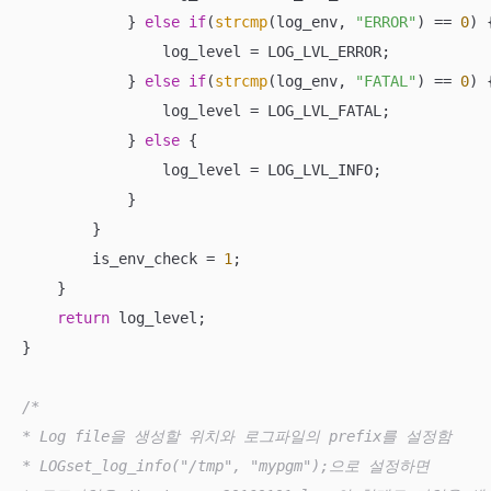
            } 
else
if
(
strcmp
(log_env, 
"ERROR"
) == 
0
) {
                log_level = LOG_LVL_ERROR;

            } 
else
if
(
strcmp
(log_env, 
"FATAL"
) == 
0
) {
                log_level = LOG_LVL_FATAL;

            } 
else
 {

                log_level = LOG_LVL_INFO;

            }

        }

        is_env_check = 
1
;

    }

return
 log_level;

}

/*

* Log file을 생성할 위치와 로그파일의 prefix를 설정함

* LOGset_log_info("/tmp", "mypgm");으로 설정하면
