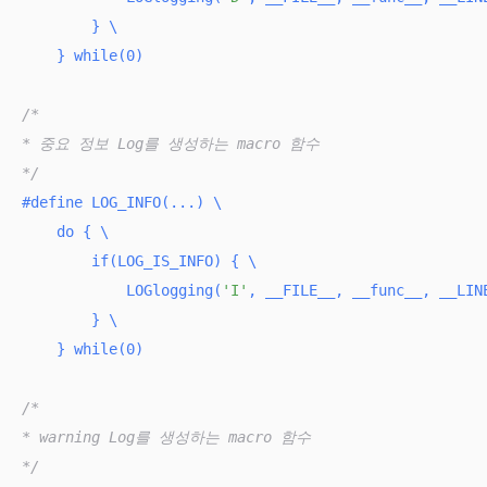
        } \

    } while(0)
/*

* 중요 정보 Log를 생성하는 macro 함수

*/
#
define
 LOG_INFO(...) \

    do { \

if
(LOG_IS_INFO) { \

            LOGlogging(
'I'
, __FILE__, __func__, __LINE
        } \

    } while(0)
/*

* warning Log를 생성하는 macro 함수

*/