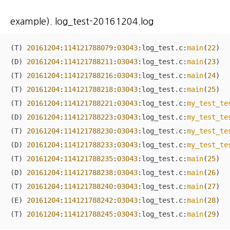
example). log_test-20161204.log
(T) 
20161204
:
114121788079
:
03043
:log_test.c:
main
(
22
)  
(D) 
20161204
:
114121788211
:
03043
:log_test.c:
main
(
23
)  
(T) 
20161204
:
114121788216
:
03043
:log_test.c:
main
(
24
)  
(T) 
20161204
:
114121788218
:
03043
:log_test.c:
main
(
25
)  
(T) 
20161204
:
114121788221
:
03043
:log_test.c:
my_test_te
(D) 
20161204
:
114121788223
:
03043
:log_test.c:
my_test_te
(T) 
20161204
:
114121788230
:
03043
:log_test.c:
my_test_te
(D) 
20161204
:
114121788233
:
03043
:log_test.c:
my_test_te
(T) 
20161204
:
114121788235
:
03043
:log_test.c:
main
(
25
)  
(D) 
20161204
:
114121788238
:
03043
:log_test.c:
main
(
26
)  
(T) 
20161204
:
114121788240
:
03043
:log_test.c:
main
(
27
)  
(E) 
20161204
:
114121788242
:
03043
:log_test.c:
main
(
28
)  
(T) 
20161204
:
114121788245
:
03043
:log_test.c:
main
(
29
)  