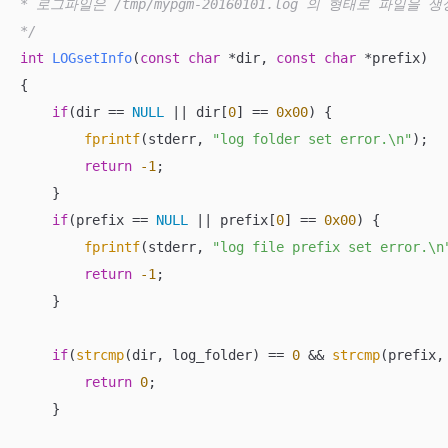
* 로그파일은 /tmp/mypgm-20160101.log 의 형태로 파일을 생
*/
int
LOGsetInfo
(
const
char
 *dir, 
const
char
 *prefix)
{

if
(dir == 
NULL
 || dir[
0
] == 
0x00
) {

fprintf
(stderr, 
"log folder set error.\n"
);

return
-1
;

    }

if
(prefix == 
NULL
 || prefix[
0
] == 
0x00
) {

fprintf
(stderr, 
"log file prefix set error.\n
return
-1
;

    }

if
(
strcmp
(dir, log_folder) == 
0
 && 
strcmp
(prefix,
return
0
;

    }
