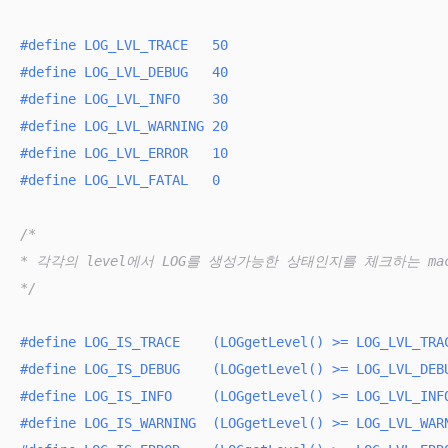
#
define
 LOG_LVL_TRACE   50
#
define
 LOG_LVL_DEBUG   40
#
define
 LOG_LVL_INFO    30
#
define
 LOG_LVL_WARNING 20
#
define
 LOG_LVL_ERROR   10
#
define
 LOG_LVL_FATAL   0
/*

* 각각의 level에서 LOG를 생성가능한 상태인지를 체크하는 macr
*/
#
define
 LOG_IS_TRACE    (LOGgetLevel() >= LOG_LVL_TRA
#
define
 LOG_IS_DEBUG    (LOGgetLevel() >= LOG_LVL_DEB
#
define
 LOG_IS_INFO     (LOGgetLevel() >= LOG_LVL_INF
#
define
 LOG_IS_WARNING  (LOGgetLevel() >= LOG_LVL_WAR