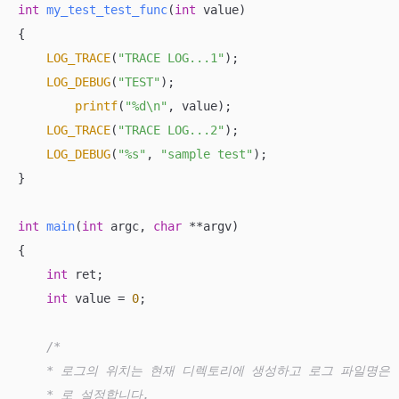
int
my_test_test_func
(
int
 value)
{

LOG_TRACE
(
"TRACE LOG...1"
);

LOG_DEBUG
(
"TEST"
);

printf
(
"%d\n"
, value);

LOG_TRACE
(
"TRACE LOG...2"
);

LOG_DEBUG
(
"%s"
, 
"sample test"
);

}

int
main
(
int
 argc, 
char
 **argv)
{

int
 ret;

int
 value = 
0
;

/*

    * 로그의 위치는 현재 디렉토리에 생성하고 로그 파일명은 실행파
    * 로 설정합니다.
