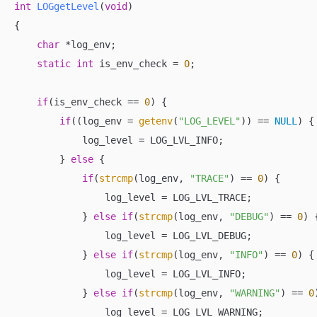
int
LOGgetLevel
(
void
)
{

char
 *log_env;

static
int
 is_env_check = 
0
;

if
(is_env_check == 
0
) {

if
((log_env = 
getenv
(
"LOG_LEVEL"
)) == 
NULL
) {

            log_level = LOG_LVL_INFO;

        } 
else
 {

if
(
strcmp
(log_env, 
"TRACE"
) == 
0
) {

                log_level = LOG_LVL_TRACE;

            } 
else
if
(
strcmp
(log_env, 
"DEBUG"
) == 
0
) {
                log_level = LOG_LVL_DEBUG;

            } 
else
if
(
strcmp
(log_env, 
"INFO"
) == 
0
) {

                log_level = LOG_LVL_INFO;

            } 
else
if
(
strcmp
(log_env, 
"WARNING"
) == 
0
                log_level = LOG_LVL_WARNING;
