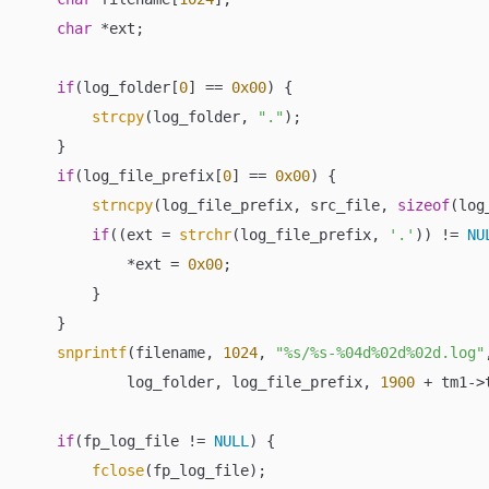
char
 *ext;

if
(log_folder[
0
] == 
0x00
) {

strcpy
(log_folder, 
"."
);

    }

if
(log_file_prefix[
0
] == 
0x00
) {

strncpy
(log_file_prefix, src_file, 
sizeof
(log
if
((ext = 
strchr
(log_file_prefix, 
'.'
)) != 
NU
            *ext = 
0x00
;

        }

    }

snprintf
(filename, 
1024
, 
"%s/%s-%04d%02d%02d.log"
            log_folder, log_file_prefix, 
1900
 + tm1->
if
(fp_log_file != 
NULL
) {

fclose
(fp_log_file);
