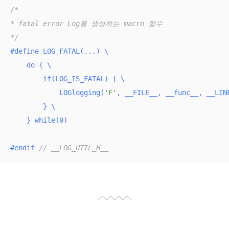
/*

* fatal error Log를 생성하는 macro 함수

*/
#
define
 LOG_FATAL(...) \

    do { \

if
(LOG_IS_FATAL) { \

            LOGlogging(
'F'
, __FILE__, __func__, __LINE
        } \

    } while(0)
#
endif
// __LOG_UTIL_H__