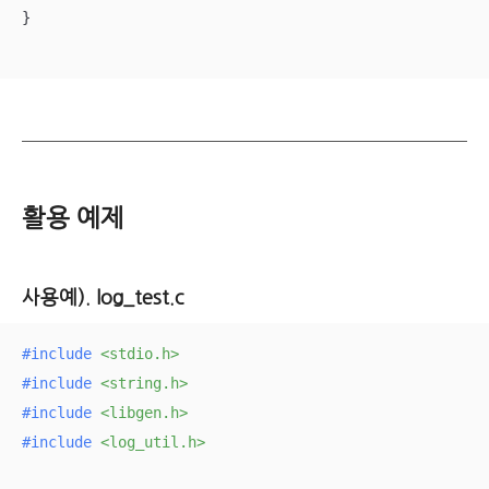
}

활용 예제
사용예). log_test.c
#
include
<stdio.h>
#
include
<string.h>
#
include
<libgen.h>
#
include
<log_util.h>