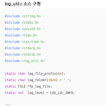
log_util.c 소스 구현
#
include
<string.h>
#
include
<stdio.h>
#
include
<unistd.h>
#
include
<time.h>
#
include
<sys/time.h>
#
include
<stdarg.h>
#
include
<stdlib.h>
#
include
<log_util.h>
static
char
 log_file_prefix[
64
static
char
 log_folder[
1024
] = 
"."
static
static
int
  log_level = LOG_LVL_INFO;

/**
