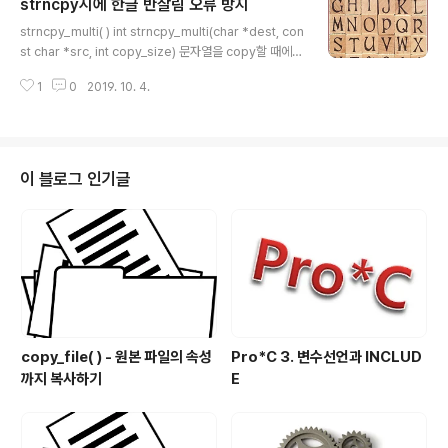
strncpy시에 한글 반잘림 오류 방지
access 시간, 파일의 최종 변경시간 등)을 함께 복제할 것
글 내용
인지도 선택할 수 있습니다. 또한 파일의 이미 있는 경우는
strncpy_multi( ) int strncpy_multi(char *dest, con
덮어쓰기를 할 것인지 아니면 보존할 것인지도 선택할 수
st char *src, int copy_size) 문자열을 copy할 때에
있습니다. 그리고 파일을 복사 중에 signal이 발생하여 오
주로 사용하는 strncpy()함수는 2바이트 한글이 중간에
류가 발생하더라도 retry를 하여 안정적으로 ..
1
0
2019. 10. 4.
잘려서 데이터가 깨지는 문제가 발생합니다. 이를 방지하
기 위하여 한글이 2바이트 중, 앞바이트만 잘리는 경우에 1
바이트 적게 복사하여 데이터의 한글 잘림을 방지하는 함
수입니다. KSC5601 한글, CP949(또는 MS949, WIN
949) 데이터처럼 2바이트 한글을 사용하는 문자열에서
이 블로그 인기글
사용가능합니다. 파라미터 dest - 데이터를 복사할 buffe
r (copy_size 보다 1이상 크게 메모리가 잡혀야 함.) src
- 원본 데이터. copy_size - 데이터를 복사할 size..
copy_file( ) - 원본 파일의 속성
Pro*C 3. 변수선언과 INCLUD
까지 복사하기
E