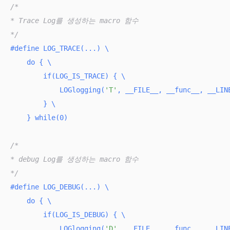
/*

* Trace Log를 생성하는 macro 함수

*/
#
define
 LOG_TRACE(...) \

    do { \

if
(LOG_IS_TRACE) { \

            LOGlogging(
'T'
, __FILE__, __func__, __LINE
        } \

    } while(0)
/*

* debug Log를 생성하는 macro 함수

*/
#
define
 LOG_DEBUG(...) \

    do { \

if
(LOG_IS_DEBUG) { \

            LOGlogging(
'D'
, __FILE__, __func__, __LINE