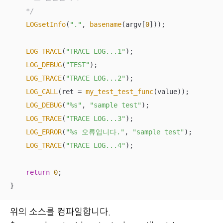
    */
LOGsetInfo
(
"."
, 
basename
(argv[
0
]));

LOG_TRACE
(
"TRACE LOG...1"
);

LOG_DEBUG
(
"TEST"
);

LOG_TRACE
(
"TRACE LOG...2"
);

LOG_CALL
(ret = 
my_test_test_func
(value));

LOG_DEBUG
(
"%s"
, 
"sample test"
);

LOG_TRACE
(
"TRACE LOG...3"
);

LOG_ERROR
(
"%s 오류입니다."
, 
"sample test"
);

LOG_TRACE
(
"TRACE LOG...4"
);

return
0
;

}
위의 소스를 컴파일합니다.