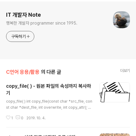
로그 정보
IT 개발자 Note
행복한 개발자 programmer since 1995.
구독하기
더보기
C언어 응용/활용
의 다른 글
copy_file( ) - 원본 파일의 속성까지 복사하
기
글 내용
copy_file( ) int copy_file(const char *src_file, con
st char *dest_file, int overwrite, int copy_attr); 일
반적으로 파일을 복사하는 함수를 구현할 때에, 파일의 내
1
0
2019. 10. 4.
용만 복사하고 맙니다. 또한, 이미 파일이 있는 경우에 체크
하지 않는 경우도 있습니다. file_copy( ) 함수는 파일의
내용 뿐만 아니라 속성(파일의 접근 권한, 파일에 대한 최종