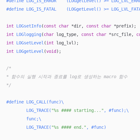
#
define
 LOG_IS_ERROR    (LOGgetLevel() >= LOG_LVL_ERR
#
define
 LOG_IS_FATAL    (LOGgetLevel() >= LOG_LVL_FAT
int
LOGsetInfo
(
const
char
 *dir, 
const
char
 *prefix)
int
LOGlogging
(
char
 log_type, 
const
char
 *src_file, 
c
int
LOGsetLevel
(
int
 log_lvl)
int
LOGgetLevel
(
void
)
;

/*

* 함수의 실행 시작과 종료를 log로 생성하는 macro 함수

*/
#
define
 LOG_CALL(func)\

	LOG_TRACE(
"%s #### starting..."
, #func);\

	func;\

	LOG_TRACE(
"%s #### end."
, #func)