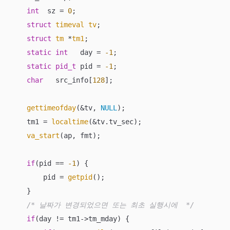
int
  sz = 
0
;

struct
timeval
tv
;
struct
tm
 *
tm1
;
static
int
   day = 
-1
;

static
pid_t
 pid = 
-1
;

char
   src_info[
128
];

gettimeofday
(&tv, 
NULL
);

    tm1 = 
localtime
(&tv.tv_sec);

va_start
(ap, fmt);

if
(pid == 
-1
) {

        pid = 
getpid
();

    }

/* 날짜가 변경되었으면 또는 최초 실행시에  */
if
(day != tm1->tm_mday) {
