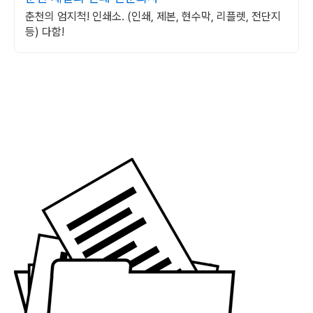
춘천의 엄지척! 인쇄소. (인쇄, 제본, 현수막, 리플렛, 전단지
등) 다함!