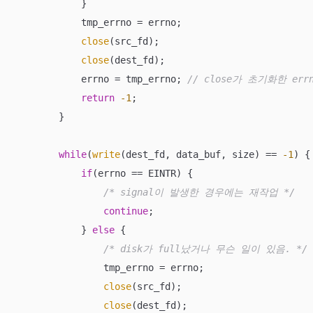
            }

            tmp_errno = errno;

close
(src_fd);

close
(dest_fd);

            errno = tmp_errno; 
// close가 초기화한 er
return
-1
;

        }

while
(
write
(dest_fd, data_buf, size) == 
-1
) {

if
(errno == EINTR) {

/* signal이 발생한 경우에는 재작업 */
continue
;

            } 
else
 {

/* disk가 full났거나 무슨 일이 있음. */
                tmp_errno = errno;

close
(src_fd);

close
(dest_fd);
