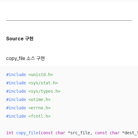
Source 구현
copy_file 소스 구현
#
include
<unistd.h>
#
include
<sys/stat.h>
#
include
<sys/types.h>
#
include
<utime.h>
#
include
<errno.h>
#
include
<fcntl.h>
int
copy_file
(
const
char
 *src_file, 
const
char
 *dest_