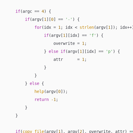
if
(argc == 
4
) {

if
(argv[
1
][
0
] == 
'-'
) {

for
(idx = 
1
; idx < 
strlen
(argv[
1
]); idx++)
if
(argv[
1
][idx] == 
'f'
) {

                    overwrite = 
1
;

                } 
else
if
(argv[
1
][idx] == 
'p'
) {

                    attr      = 
1
;

                }

            }

        } 
else
 {

help
(argv[
0
]);

return
-1
;

        }

    }

if
(
copy_file
(argv[
1
], argv[
2
], overwrite, attr) =