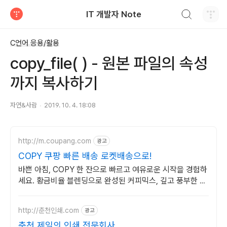
검색하기
IT 개발자 Note
티스토리
C언어 응용/활용
copy_file( ) - 원본 파일의 속성
까지 복사하기
자연&사람
2019. 10. 4. 18:08
http://m.coupang.com
광고
COPY 쿠팡 빠른 배송 로켓배송으로!
바쁜 아침, COPY 한 잔으로 빠르고 여유로운 시작을 경험하
세요. 황금비율 블렌딩으로 완성된 커피믹스, 깊고 풍부한 맛
을 느껴보세요.
http://춘천인쇄.com
광고
춘천 제일의 인쇄 전문회사