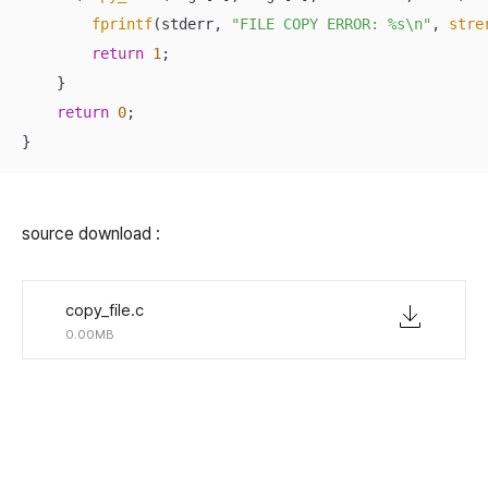
fprintf
(stderr, 
"FILE COPY ERROR: %s\n"
, 
stre
return
1
;

    }

return
0
;

}
source download :
copy_file.c
0.00MB