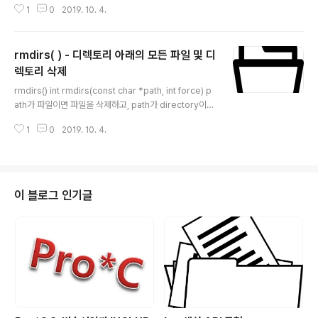
1
0
2019. 10. 4.
잘려서 데이터가 깨지는 문제가 발생합니다. 이를 방지하
기 위하여 한글이 2바이트 중, 앞바이트만 잘리는 경우에 1
바이트 적게 복사하여 데이터의 한글 잘림을 방지하는 함
rmdirs( ) - 디렉토리 아래의 모든 파일 및 디
수입니다. KSC5601 한글, CP949(또는 MS949, WIN
949) 데이터처럼 2바이트 한글을 사용하는 문자열에서
렉토리 삭제
글 내용
사용가능합니다. 파라미터 dest - 데이터를 복사할 buffe
rmdirs() int rmdirs(const char *path, int force) p
r (copy_size 보다 1이상 크게 메모리가 잡혀야 함.) src
ath가 파일이면 파일을 삭제하고, path가 directory이면
- 원본 데이터. copy_size - 데이터를 복사할 size..
그 하위의 모든 directory와 파일을 삭제합니다. UNIX/LI
1
0
2019. 10. 4.
NUX에서는 directory를 삭제하는 함수는 rmdir(2)이
있습니다. 그러나 directory가 비어있지 않으면 삭제할
수 없습니다. 따라서 directory 및 하위의 모든 director
y/파일을 지우기 위해서는 directory의 모든 파일을 검색
해서 일일이 파일을 unlink(2)로 삭제하고 파일이 모두 지
이 블로그 인기글
워지면 디렉토리를 rmdir(2)로 삭제해야 합니다. 아래에
구현한 rmdirs 함수는 UNIX/LINUX 명령어인 rm -rf p
ath와 같이 디렉토리가 비어있든 ..