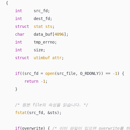
{

int
     src_fd;

int
     dest_fd;

struct
stat
sts
;
char
    data_buf[
4096
];

int
     tmp_errno;

int
     size;

struct
utimbuf
attr
;
if
((src_fd = 
open
(src_file, O_RDONLY)) == 
-1
) {

return
-1
;

    }

/* 원본 file의 속성을 읽습니다. */
fstat
(src_fd, &sts);

if
(overwrite) { 
/* 이미 파일이 있으면 overwrite를 하