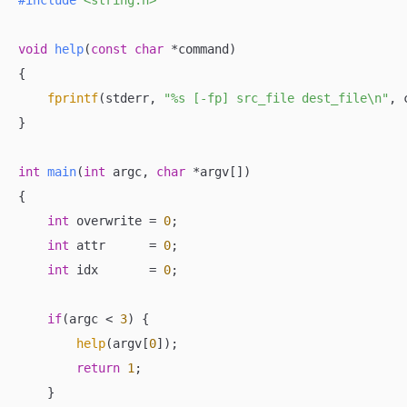
#
include
<string.h>
void
help
(
const
char
 *command)
{

fprintf
(stderr, 
"%s [-fp] src_file dest_file\n"
, 
}

int
main
(
int
 argc, 
char
 *argv[])
{

int
 overwrite = 
0
;

int
 attr      = 
0
;

int
 idx       = 
0
;

if
(argc < 
3
) {

help
(argv[
0
]);

return
1
;

    }
