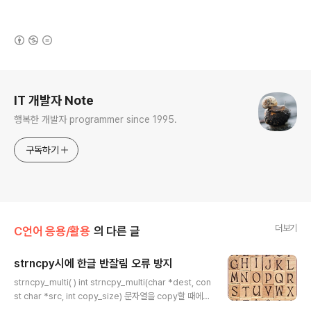
(새창열림)
로그 정보
IT 개발자 Note
행복한 개발자 programmer since 1995.
구독하기
더보기
C언어 응용/활용
의 다른 글
strncpy시에 한글 반잘림 오류 방지
글 내용
strncpy_multi( ) int strncpy_multi(char *dest, con
st char *src, int copy_size) 문자열을 copy할 때에
주로 사용하는 strncpy()함수는 2바이트 한글이 중간에