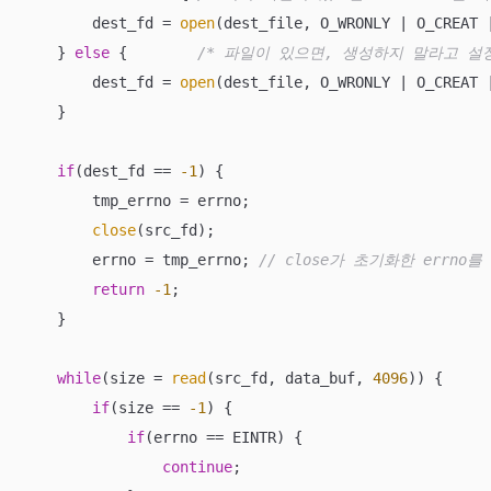
        dest_fd = 
open
(dest_file, O_WRONLY | O_CREAT |
    } 
else
 {        
/* 파일이 있으면, 생성하지 말라고 설정
        dest_fd = 
open
(dest_file, O_WRONLY | O_CREAT |
    }

if
(dest_fd == 
-1
) {

        tmp_errno = errno; 

close
(src_fd);  

        errno = tmp_errno; 
// close가 초기화한 errno
return
-1
;

    }

while
(size = 
read
(src_fd, data_buf, 
4096
)) {

if
(size == 
-1
) {

if
(errno == EINTR) {

continue
;
