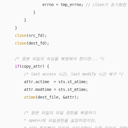
                errno = tmp_errno; 
// close가 초기화한
            }

        }

    }

close
(src_fd);

close
(dest_fd);

/* 원본 파일의 속성을 복원해야 한다면... */
if
(copy_attr) {

/* last access 시간, last modify 시간 복구 */
        attr.actime  = sts.st_atime;

        attr.modtime = sts.st_mtime;

utime
(dest_file, &attr);  

/* 원본 파일의 파일 권한을 복원하기 

        * open시에 파일권한을 설정하였지만, 
