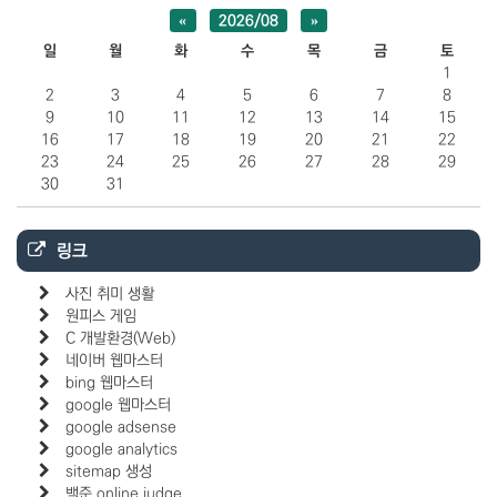
«
2026/08
»
일
월
화
수
목
금
토
1
2
3
4
5
6
7
8
9
10
11
12
13
14
15
16
17
18
19
20
21
22
23
24
25
26
27
28
29
30
31
링크
사진 취미 생활
원피스 게임
C 개발환경(Web)
네이버 웹마스터
bing 웹마스터
google 웹마스터
google adsense
google analytics
sitemap 생성
백준 online judge