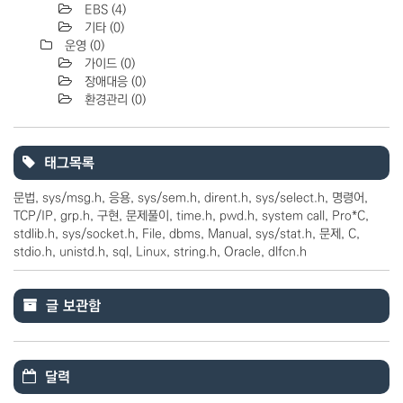
EBS
(4)
기타
(0)
운영
(0)
가이드
(0)
장애대응
(0)
환경관리
(0)
태그목록
문법
sys/msg.h
응용
sys/sem.h
dirent.h
sys/select.h
명령어
TCP/IP
grp.h
구현
문제풀이
time.h
pwd.h
system call
Pro*C
stdlib.h
sys/socket.h
File
dbms
Manual
sys/stat.h
문제
C
stdio.h
unistd.h
sql
Linux
string.h
Oracle
dlfcn.h
글 보관함
달력