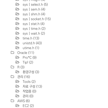
sys | select.h
(5)
sys | sem.h
(4)
sys | shm.h
(4)
sys | socket.h
(15)
sys | stat.h
(4)
sys | time.h
(2)
sys | wait.h
(2)
time.h
(13)
unistd.h
(43)
utime.h
(1)
Oracle
(11)
Pro*C
(9)
Tip!
(2)
R
(3)
환경구성
(3)
관리
(16)
Tools
(2)
자료 구성
(13)
작업중
(0)
관리
(0)
AWS
(6)
EC2
(2)