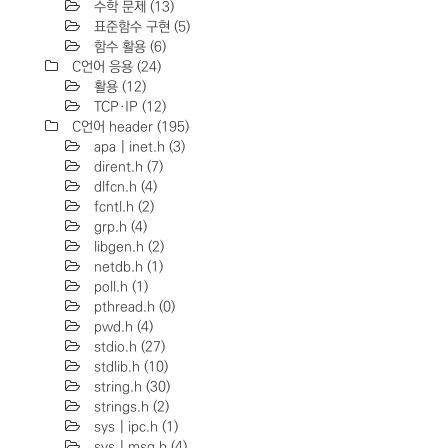
수학 문제
(13)
표준함수 구현
(5)
함수 활용
(6)
C언어 응용
(24)
활용
(12)
TCP·IP
(12)
C언어 header
(195)
apa | inet.h
(3)
dirent.h
(7)
dlfcn.h
(4)
fcntl.h
(2)
grp.h
(4)
libgen.h
(2)
netdb.h
(1)
poll.h
(1)
pthread.h
(0)
pwd.h
(4)
stdio.h
(27)
stdlib.h
(10)
string.h
(30)
strings.h
(2)
sys | ipc.h
(1)
sys | msg.h
(4)