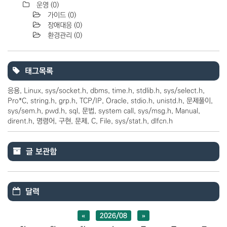
운영
(0)
가이드
(0)
장애대응
(0)
환경관리
(0)
태그목록
응용
Linux
sys/socket.h
dbms
time.h
stdlib.h
sys/select.h
Pro*C
string.h
grp.h
TCP/IP
Oracle
stdio.h
unistd.h
문제풀이
sys/sem.h
pwd.h
sql
문법
system call
sys/msg.h
Manual
dirent.h
명령어
구현
문제
C
File
sys/stat.h
dlfcn.h
글 보관함
달력
«
2026/08
»