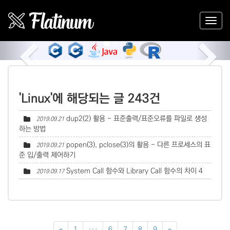
Previous
Nex
'Linux'에 해당되는 글 243건
dup2(2) 활용 - 표준출력/표준오류를 파일로 생성
2019.09.21
하는 방법
popen(3), pclose(3)의 활용 - 다른 프로세스의 표
2019.09.21
준 입/출력 제어하기
System Call 함수와 Library Call 함수의 차이
4
2019.09.17
«
1
···
6
7
8
9
»