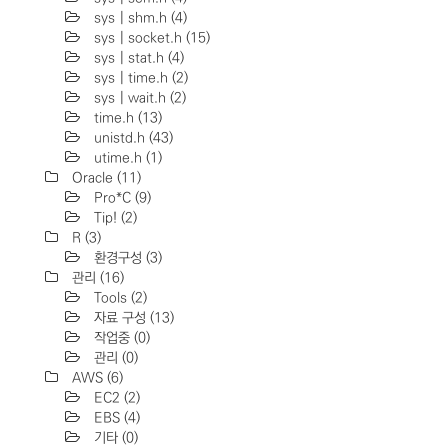
sys | shm.h
(4)
sys | socket.h
(15)
sys | stat.h
(4)
sys | time.h
(2)
sys | wait.h
(2)
time.h
(13)
unistd.h
(43)
utime.h
(1)
Oracle
(11)
Pro*C
(9)
Tip!
(2)
R
(3)
환경구성
(3)
관리
(16)
Tools
(2)
자료 구성
(13)
작업중
(0)
관리
(0)
AWS
(6)
EC2
(2)
EBS
(4)
기타
(0)