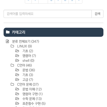
검색
카테고리
분류 전체보기
(347)
LINUX
(9)
기초
(2)
명령어
(7)
shell
(0)
C언어
(46)
문법
(36)
기초
(3)
고급
(7)
C언어 문제
(37)
문법 이해
(12)
명렁어 구현
(1)
수학 문제
(13)
표준함수 구현
(5)