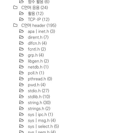
함수 활용
(6)
C언어 응용
(24)
활용
(12)
TCP·IP
(12)
C언어 header
(195)
apa | inet.h
(3)
dirent.h
(7)
dlfcn.h
(4)
fcntl.h
(2)
grp.h
(4)
libgen.h
(2)
netdb.h
(1)
poll.h
(1)
pthread.h
(0)
pwd.h
(4)
stdio.h
(27)
stdlib.h
(10)
string.h
(30)
strings.h
(2)
sys | ipc.h
(1)
sys | msg.h
(4)
sys | select.h
(5)
sys | sem.h
(4)