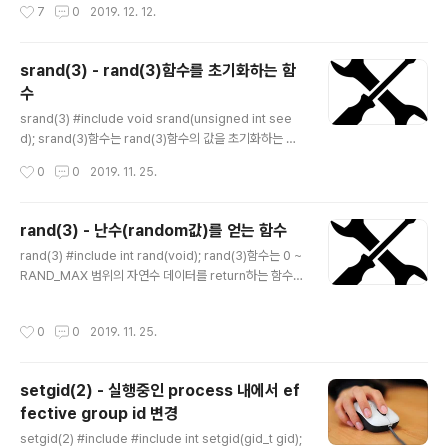
작성시간
7
0
2019. 12. 12.
일정한 형태로 저장되어 있는 데이터를 정렬합니다. 배열
이나 포인터로 malloc( )한 데이터가 연속적인 경우에 사
용합니다. 실제 동작하는 방식은 아래의 예제 프로그램을
srand(3) - rand(3)함수를 초기화하는 함
참조하시기 바랍니다. 파라미터 base - sorting을 할 원
수
본 데이터. sorting의 결과 base 데이터 자체가 sorting
글 내용
된 형태로 변경됩니다. - base는 어떤 형태의 자료구조든
srand(3) #include void srand(unsigned int see
지 상관없지만 각 데이터는 폭이 일정해야 합니다. n..
d); srand(3)함수는 rand(3)함수의 값을 초기화하는 함
수입니다. srand(3)함수는 최초 1회만 호출합니다. 만약
작성시간
0
0
2019. 11. 25.
srand()함수를 호출하지 않거나, srand()를 호출시에 같
은 값을 입력하면, rand(3)함수는 같은 값을 순서대로 ret
urn합니다. 예를들어, srand(0)하고 rand()함수를 연속
rand(3) - 난수(random값)를 얻는 함수
으로 호출하면, 1804289383, 846930886, 168169
글 내용
rand(3) #include int rand(void); rand(3)함수는 0 ~
2777, 1714636915, ... 식으로 값을 return했다면, sra
RAND_MAX 범위의 자연수 데이터를 return하는 함수입
nd(0)을 입력하고 다시 호출하면 순서대로 같은 값이 반복
니다. 이 범위의 데이터는 어떤 데이터를 얻을 지 알 수 없
해서 호출됩니다. 이와 같이 srand()함수는 rand()함수의
으므로 난수 발생함수라고도 합니다. 주사위 던지 듯이 무
값에 영향을 주는 설정이며, rand(..
작성시간
0
0
2019. 11. 25.
슨 데이터를 얻을 지 알 수 없다는 뜻입니다. RAND_MAX
는 시스템 마다 다르겠지만, 대체로 int type의 양수 최대
값과 같습니다. rand(3)함수를 사용할 때에는 대부분 sra
setgid(2) - 실행중인 process 내에서 ef
nd(3)함수를 사용하여 random값을 초기화하여 사용합
fective group id 변경
니다. rand(3)의 return값은 srand(3)의 설정값에 영향
글 내용
을 받는 데, 예를들면 srand(0);을 호출한 후에 rand()함
setgid(2) #include #include int setgid(gid_t gid);