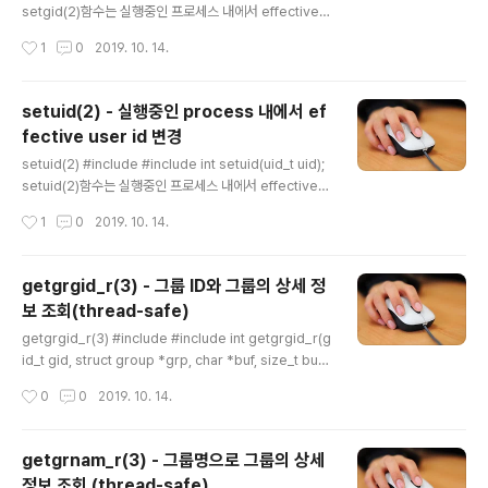
수를 호출하여 얻은 값의 순서는 정해져 있습니다. srand
setgid(2)함수는 실행중인 프로세스 내에서 effective g
()호출하지..
roup id를 변경하는 함수입니다 . root 계정으로 실행하
작성시간
1
0
2019. 10. 14.
는 프로그램이 setgid(2)함수를 호출하여 어떤 group id
든 설정가능합니다. 일반 계정으로 프로그램을 실행시에
내부에서 setgid(2)로 다른 계정으로 effective group
setuid(2) - 실행중인 process 내에서 ef
id를 변경하려고 하면 일반적으로 변경되지 않습니다. 이
fective user id 변경
유는 다른 계정의 권한을 획득할 수 있으면 권한 관리 체계
글 내용
에 문제가 발생하기 때문입니다. 다만 명령어에 set-grou
setuid(2) #include #include int setuid(uid_t uid);
p-id bit가 설정된 경우 즉, 명령어에 rwxr-sr-x와 같이
setuid(2)함수는 실행중인 프로세스 내에서 effective u
s권한으로 설정된 명령어를 owner 아닌 계정으로 실행..
ser id를 변경하는 함수입니다 . root 계정으로 실행하는
작성시간
1
0
2019. 10. 14.
프로그램이 setuid(2)함수를 호출하여 다른 user id로
설정하면 프로세스의 real user id와 effective user id
모두 변경이 됩니다. 일반 계정으로 프로그램을 실행시에
getgrgid_r(3) - 그룹 ID와 그룹의 상세 정
내부에서 setuid(2)로 다른 계정으로 effective user id
보 조회(thread-safe)
를 변경하려고 하면 일반적으로 변경되지 않습니다. 이유
글 내용
는 다른 계정의 권한을 획득할 수 있으면 권한 관리 체계에
getgrgid_r(3) #include #include int getgrgid_r(g
문제가 발생하기 때문입니다. 다만 명령어에 set-user-i
id_t gid, struct group *grp, char *buf, size_t bufl
d bit가 설정된 경우 즉, 명령어에 rws..
en, struct group **result); group id로 사용자 그룹
작성시간
0
0
2019. 10. 14.
의 상세정보를 조회하는 함수입니다. 이 함수는 multi-thr
ead 프로그램에서도 안전한 thread-safe한 함수입니
다. group의 정보는 /etc/group 파일에 저장되며, 파일
getgrnam_r(3) - 그룹명으로 그룹의 상세
의 format은 아래와 같습니다. grp1:x:3000:usr1,usr
정보 조회 (thread-safe)