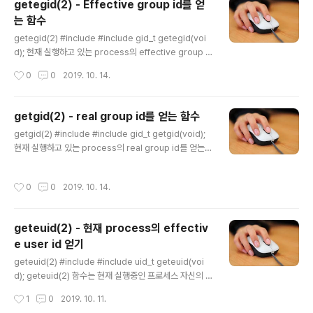
getegid(2) - Effective group id를 얻
p file의 format (그룹명:x:그룹ID:usr목록, ...) grp1:x:3
는 함수
000:usr1,usr2,usr3 파라미터 name - 상세 정보를 얻
글 내용
기 위한 그룹이름 RETURN struct group { char *gr_
getegid(2) #include #include gid_t getegid(voi
name; /* group name */ char *gr_passwd; /*..
d); 현재 실행하고 있는 process의 effective group i
d를 얻는 함수입니다. 파라미터 없음 RETURN 1 이상 -
작성시간
0
0
2019. 10. 14.
현재 프로세스의 effective group id - 이 함수는 항상
성공합니다. 활용 예제 Sample) 현 프로세스의 effectiv
e group id와 그룹명을 출력 #include #include #incl
getgid(2) - real group id를 얻는 함수
ude int main(int argc, char **argv) { struct group
글 내용
getgid(2) #include #include gid_t getgid(void);
*gr = NULL; gr = getgrgid(getegid()); printf("gro
현재 실행하고 있는 process의 real group id를 얻는
up id: %d\n", gr->gr_gid); printf("group name: %
함수입니다. 파라미터 없음 RETURN 1 이상 - 현재 프로
s\n", gr-..
세스의 real group id - 이 함수는 항상 성공합니다. 활용
작성시간
0
0
2019. 10. 14.
예제 Sample) 현 프로세스의 그룹ID와 그룹명을 출력 #i
nclude #include #include int main(int argc, char
**argv) { struct group *gr = NULL; gr = getgrgid
geteuid(2) - 현재 process의 effectiv
(getgid()); printf("group id: %d\n", gr->gr_gid); p
e user id 얻기
rintf("group name: %s\n", gr->gr_name); return
글 내용
0; } see ..
geteuid(2) #include #include uid_t geteuid(voi
d); geteuid(2) 함수는 현재 실행중인 프로세스 자신의 e
ffective user id 정보를 얻는 함수입니다. 프로세스가 실
작성시간
1
0
2019. 10. 11.
행될 때에 명령어를 실행하는 user는 real user라고 하