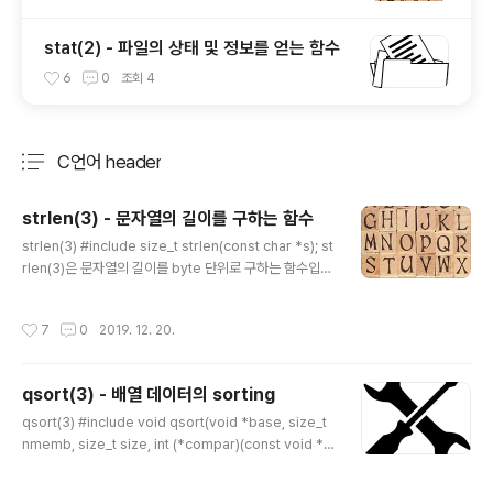
stat(2) - 파일의 상태 및 정보를 얻는 함수
6
0
조회
4
C언어 header
분류 전체보기
주요 글 목록
strlen(3) - 문자열의 길이를 구하는 함수
글 내용
strlen(3) #include size_t strlen(const char *s); st
rlen(3)은 문자열의 길이를 byte 단위로 구하는 함수입니
다. C언어의 문자열은 null-terminated 문자열로서 문자
열의 끝에는 '\0'(null 문자)가 붙어 있습니다. 문자열의 길
작성시간
7
0
2019. 12. 20.
이는 '\0'문자를 만나기 전까지의 byte수입니다. 영문자의
경우 1글자는 1바이트를 차지하고, 한글의 경우 euc-kr,
ms-949, cp-949, ksc5601 등의 characterset에서
qsort(3) - 배열 데이터의 sorting
는 한 글자가 2바이트, utf-8의 경우 3바이트를 차지하는
글 내용
등, character set에 따라서 문자열의 길이가 달라집니
qsort(3) #include void qsort(void *base, size_t
다. (영문의 경우도 utf-16과 같은 character의 경우 바
nmemb, size_t size, int (*compar)(const void *,
이트수가 다를 수 있습니다.) 파라..
const void *)); qsort(3)함수는 배열형태의 데이터를
정렬하는 함수입니다. 배열 형태라고 함은 데이터의 폭이