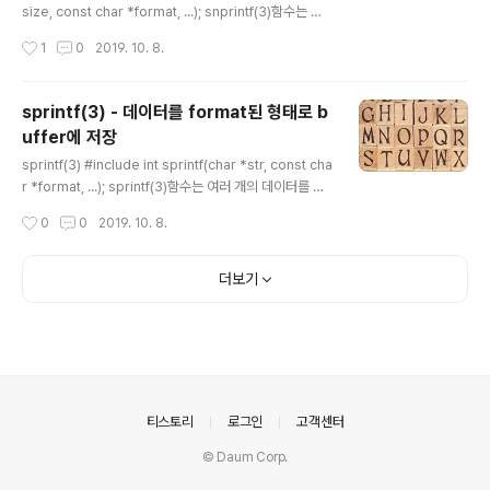
도록 변경되었습니다. 구조체 struct passwd도 그 pas
size, const char *format, ...); snprintf(3)함수는 여
swd 파일의 항목으로 구성되어 있습니다. /etc/passw..
러 개의 데이터를 형식(format)에 맞추어 문자열(str)에
작성시간
1
0
2019. 10. 8.
저장하는 동적 파라미터(갯수, 타입이 정해지지 않은)함수
입니다. 이 함수는 동적 파라미터 함수이므로 format 문자
열을 parsing하여 format 뒤에 따라오는 변수들의 갯수
sprintf(3) - 데이터를 format된 형태로 b
와 type을 짐작하여 format에 맞는 형태로 문자열에 저
uffer에 저장
장됩니다. 따라서 format의 형식을 잘 이해하는 것이 이
글 내용
함수를 사용하는 데에 있어서 매우 중요합니다. 또한 spri
sprintf(3) #include int sprintf(char *str, const cha
ntf(3)함수와는 달리 str 변수의 크기를 size로 넘겨서 그
r *format, ...); sprintf(3)함수는 여러 개의 데이터를 형
보다 큰 데이터는 잘리게 되므로 buffe..
식(format)에 맞추어 문자열(str)에 저장하는 동적 파라미
작성시간
0
0
2019. 10. 8.
터(갯수, 타입이 정해지지 않은)함수입니다. 이 함수는 동
적 파라미터 함수이므로 format 문자열을 parsing하여 f
ormat 뒤에 따라오는 변수들의 갯수와 type을 짐작하여
더보기
format에 맞는 형태로 문자열에 저장됩니다. 따라서 for
mat의 형식을 잘 이해하는 것이 이 함수를 사용하는 데에
있어서 매우 중요합니다. 이 함수는 str 문자열에 메모리가
얼마만큼 할당되어 있는 지 알 수 없고 format에 의해서
데이터의 폭이 얼마만큼 될 지를 알 수 없어서 buff..
의안내
티스토리
로그인
고객센터
© Daum Corp.