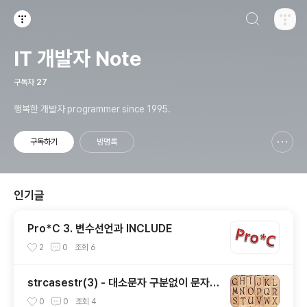
검색하기
티스토리
IT 개발자 Note
구독자
27
행복한 개발자 programmer since 1995.
구독하기
방명록
신고하기 레이어
열기
인기글
Pro*C 3. 변수선언과 INCLUDE
2
0
조회
6
strcasestr(3) - 대소문자 구분없이 문자열
에서 문자열 찾기(비표준)
0
0
조회
4