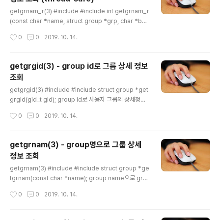
2,usr3 grp1 : group명 x : group 비밀번호, x인 경우
글 내용
는 비밀번호 미설정 3000 : grp1에 대한 group id usr1,
getgrnam_r(3) #include #include int getgrnam_r
usr2,usr3 : 그룹에 포함된 user 목록..
(const char *name, struct group *grp, char *buf,
size_t buflen, struct group **result); group nam
작성시간
0
0
2019. 10. 14.
e으로 사용자 그룹의 상세정보를 조회하는 함수입니다. 이
함수는 multi-thread 프로그램에서도 안전한 thread-s
afe한 함수입니다. group의 정보는 /etc/group 파일에
getgrgid(3) - group id로 그룹 상세 정보
저장되며, 파일의 format은 아래와 같습니다. grp1:x:30
조회
00:usr1,usr2,usr3 grp1 : group명 x : group 비밀번
글 내용
호, x인 경우는 비밀번호 미설정 3000 : grp1에 대한 gr
getgrgid(3) #include #include struct group *get
oup id usr1,usr2,usr3 : 그룹에 포..
grgid(gid_t gid); group id로 사용자 그룹의 상세정보
를 조회하는 함수입니다. 이 함수는 multi-thread 프로그
작성시간
0
0
2019. 10. 14.
램에서는 동시에 호출되면 잘못된 정보를 return할 수 있
으므로 getgrgid_r(3)함수를 사용하기 바랍니다. grou
p의 정보는 /etc/group 파일에 저장합니다. group file
getgrnam(3) - group명으로 그룹 상세
의 format (그룹명:x:그룹ID:usr목록, ...) grp1:x:3000:
정보 조회
usr1,usr2,usr3 파라미터 gid - 그룹의 상세 정보를 얻기
글 내용
위한 그룹id RETURN struct group { char *gr_nam
getgrnam(3) #include #include struct group *ge
e; /* group name */ char *gr_passwd; /* ..
tgrnam(const char *name); group name으로 gro
up의 상세 정보를 얻습니다. 이 함수는 multi-thread 프
작성시간
0
0
2019. 10. 14.
로그램에서는 동시에 호출되면 잘못된 정보를 return할
수 있으므로 getgrnam_r(3)함수를 사용하기 바랍니다.
group의 정보는 /etc/group 파일에 저장합니다. grou