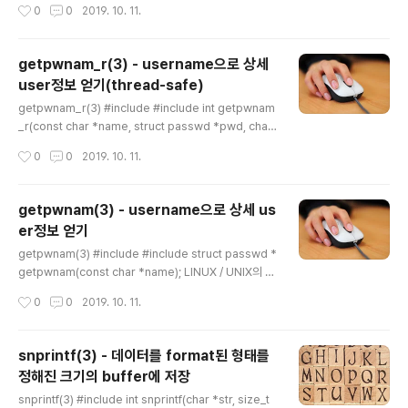
작성시간
0
0
2019. 10. 11.
파일에 저장이 됩니다. UNIX의 초기에는 이 passwd 파
일에 비밀번호까지 관리를 해서 아마도 passwd 파일이
라고 이름을 지은 것 같습니다. passwd 파일은 아무나 읽
getpwnam_r(3) - username으로 상세
을 수 있는 파일이라 보안상 문제가 있어서, 현재는 비밀번
user정보 얻기(thread-safe)
호는 /etc/shadow 파일에 root 계정만 접근 가능하도록
글 내용
변경되었습니다. 구조체 struct passwd도 그 passwd
getpwnam_r(3) #include #include int getpwnam
파일의 항목으로 구성되어 있습니다. /etc/passwd..
_r(const char *name, struct passwd *pwd, char
*buf, size_t buflen, struct passwd **result); get
작성시간
0
0
2019. 10. 11.
pwnam_r(3)함수는 LINUX / UNIX의 계정인 name(문
자열)으로 그 계정에 대한 상세 정보를 얻는 함수입니다. LI
NUX/UNIX 계정의 상세 정보는 /etc/passwd 파일에 저
getpwnam(3) - username으로 상세 us
장이 됩니다. UNIX의 초기에는 이 passwd 파일에 비밀
er정보 얻기
번호까지 관리를 해서 아마도 passwd 파일이라고 이름
글 내용
을 지은 것 같습니다. passwd 파일은 아무나 읽을 수 있
getpwnam(3) #include #include struct passwd *
는 파일이라 보안상 문제가 있어서, 현재는 비밀번호는 /et
getpwnam(const char *name); LINUX / UNIX의 계
c/shadow 파일에 root ..
정인 name(문자열)으로 그 계정에 대한 상세 정보를 얻는
작성시간
0
0
2019. 10. 11.
함수입니다. LINUX/UNIX 계정의 상세 정보는 /etc/pas
swd 파일에 저장이 됩니다. UNIX의 초기에는 이 passw
d 파일에 비밀번호까지 관리를 해서 아마도 passwd 파
snprintf(3) - 데이터를 format된 형태를
일이라고 이름을 지은 것 같습니다. passwd 파일은 아무
정해진 크기의 buffer에 저장
나 읽을 수 있는 파일이라 보안상 문제가 있어서, 현재는 비
글 내용
밀번호는 /etc/shadow 파일에 root 계정만 접근 가능하
snprintf(3) #include int snprintf(char *str, size_t