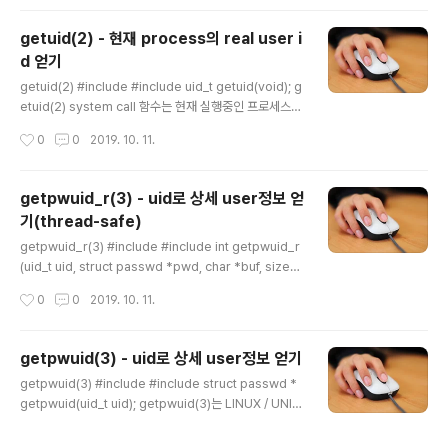
고 프로세스가 파일 등에 대해서 읽기/쓰기/실행하는 권한
을 effective user라고 합니다. 파리미터 없음 RETURN
getuid(2) - 현재 process의 real user i
effective user id (euid) - 항상 성공합니다. 활용 예제
d 얻기
Sample). 현재 프로세스의 effective 사용자명을 출력
글 내용
합니다. #include #include #include #include int m
getuid(2) #include #include uid_t getuid(void); g
ain(int argc, char *argv[]) { struct passwd *pw..
etuid(2) system call 함수는 현재 실행중인 프로세스의
real user id (uid)를 얻는 함수입니다. 이 uid는 계정이
작성시간
0
0
2019. 10. 11.
생성될 때에 할당되는 user별로 unique한 번호입니다.
프로세스의 real uid는 명령어를 실행한 계정을 의미합니
다. 파라미터 없음 RETURN real uid - 항상 성공합니다.
getpwuid_r(3) - uid로 상세 user정보 얻
활용 예제 Sample). 현재 프로세스의 실 사용자명을 출력
기(thread-safe)
합니다. #include #include #include #include int m
글 내용
ain(int argc, char *argv[]) { struct passwd *pwd;
getpwuid_r(3) #include #include int getpwuid_r
pwd = getpwuid(getuid()); printf(..
(uid_t uid, struct passwd *pwd, char *buf, size_t
buflen, struct passwd **result); getpwuid_r(3)함
작성시간
0
0
2019. 10. 11.
수는 LINUX / UNIX 계정의 uid로 그 계정에 대한 상세 정
보를 얻는 함수입니다. LINUX/UNIX 계정의 상세 정보는 /
etc/passwd 파일에 저장이 됩니다. UNIX의 초기에는
getpwuid(3) - uid로 상세 user정보 얻기
이 passwd 파일에 비밀번호까지 관리를 해서 아마도 pa
글 내용
getpwuid(3) #include #include struct passwd *
sswd 파일이라고 이름을 지은 것 같습니다. passwd 파
getpwuid(uid_t uid); getpwuid(3)는 LINUX / UNIX
일은 아무나 읽을 수 있는 파일이라 보안상 문제가 있어서,
의 계정인 uid로 그 계정에 대한 상세 정보를 얻는 함수입
현재는 비밀번호는 /etc/shadow 파일에 root 계정만 접
니다. LINUX/UNIX 계정의 상세 정보는 /etc/passwd
근 가능하도록 변경..