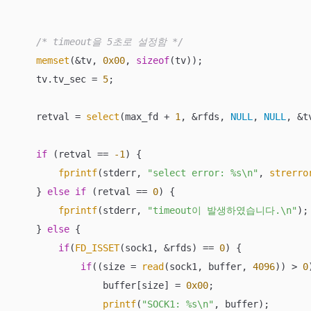
/* timeout을 5초로 설정함 */
memset
(&tv, 
0x00
, 
sizeof
(tv));

    tv.tv_sec = 
5
;

    retval = 
select
(max_fd + 
1
, &rfds, 
NULL
, 
NULL
, &tv
if
 (retval == 
-1
) {

fprintf
(stderr, 
"select error: %s\n"
, 
strerro
    } 
else
if
 (retval == 
0
) {

fprintf
(stderr, 
"timeout이 발생하였습니다.\n"
);

    } 
else
 {

if
(
FD_ISSET
(sock1, &rfds) == 
0
) {

if
((size = 
read
(sock1, buffer, 
4096
)) > 
0
                buffer[size] = 
0x00
;

printf
(
"SOCK1: %s\n"
, buffer);
