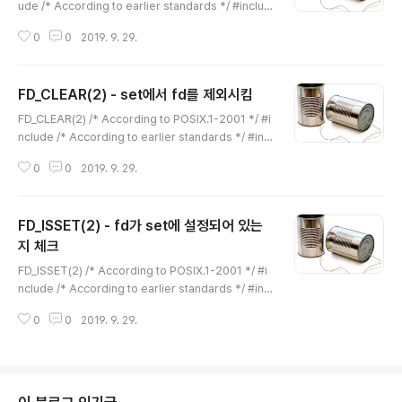
메모리를 초기화할 때에 memset(3)함수로 초기화하는
ude /* According to earlier standards */ #includ
것처럼 FD_ZERO(2)는 fd_set을 초기화합니다. 파라미
e #include #include void FD_SET(int fd, fd_set *
터 set ..
0
0
2019. 9. 29.
set); fd_set은 여러개의 fd(file descriptor)를 select
(2) 함수에서 읽기/쓰기/오류에 대한 event발생 여부 체
크 모록을 관리하고 select(2) 실행후에 event가 발생한
FD_CLEAR(2) - set에서 fd를 제외시킴
fd인지 여부를 기록하는 구조체입니다. FD_SET(2)은 fd
글 내용
_set에 fd를 추가합니다. 파라미터 fd - set에 추가할 file
FD_CLEAR(2) /* According to POSIX.1-2001 */ #i
descriptor set - fd를 추가할 fd_set - read용/write
nclude /* According to earlier standards */ #incl
용/예외용에 대한 set이 있으..
ude #include #include void FD_CLEAR(int fd, fd_
0
0
2019. 9. 29.
set *set); fd_set은 여러개의 fd(file descriptor)를 s
elect(2) 함수에서 읽기/쓰기/오류에 대한 event발생 여
부 체크 모록을 관리하고 select(2) 실행후에 event가 발
FD_ISSET(2) - fd가 set에 설정되어 있는
생한 fd인지 여부를 기록하는 구조체입니다. set에 포함된
fd를 제거합니다. fd를 모니터링 대상에서 제외시킵니다.
지 체크
글 내용
FD_CLEAR(2)는 거의 사용되지 않습니다. 이유는 selec
FD_ISSET(2) /* According to POSIX.1-2001 */ #i
t(2)함수를 실행할 때 마다 FD_ZERO(2), FD_SE..
nclude /* According to earlier standards */ #incl
ude #include #include void FD_ISSET(int fd, fd_s
0
0
2019. 9. 29.
et *set); fd_set은 여러개의 fd(file descriptor)를 se
lect(2) 함수에서 읽기/쓰기/오류에 대한 event발생 여부
체크 모록을 관리하고 select(2) 실행후에는 event가 발
생한 fd인지 여부를 기록하는 구조체입니다. set에 fd가
포함되어 있는 지를 확인하는 함수입니다. select(2)함수