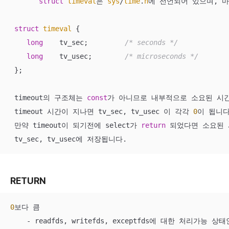
struct
timeval
은 
sys
/
time
.
h
에 선언되어 있으며, 
struct
timeval
 {
long
    tv_sec;         
/* seconds */
long
    tv_usec;        
/* microseconds */
 };

 timeout의 구조체는 
const
가 아니므로 내부적으로 소요된 시간만큼
 timeout 시간이 지나면 tv_sec, tv_usec 이 각각 
0
이 됩니다.
 만약 timeout이 되기전에 select가 
return
 되었다면 소요된 
 tv_sec, tv_usec에 저장됩니다.
RETURN
0
보다 큼

    - readfds, writefds, exceptfds에 대한 처리가능 