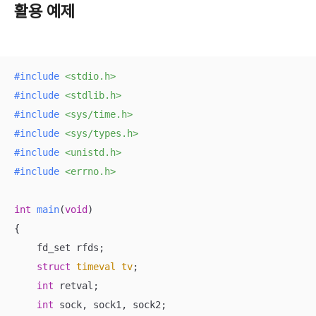
활용 예제
#
include
<stdio.h>
#
include
<stdlib.h>
#
include
<sys/time.h>
#
include
<sys/types.h>
#
include
<unistd.h>
#
include
<errno.h>
int
main
(
void
)
{

    fd_set rfds;

struct
timeval
tv
;
int
 retval;

int
 sock, sock1, sock2;
