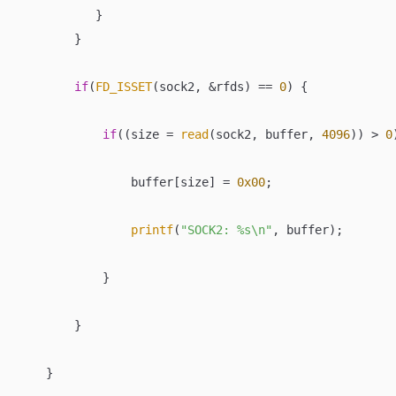
           }

        }

if
(
FD_ISSET
(sock2, &rfds) == 
0
) {

if
((size = 
read
(sock2, buffer, 
4096
)) > 
0
                buffer[size] = 
0x00
;

printf
(
"SOCK2: %s\n"
, buffer);

            }

        }

    }
