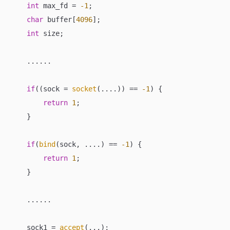
int
 max_fd = 
-1
;

char
 buffer[
4096
];

int
 size;

    ......

if
((sock = 
socket
(....)) == 
-1
) {

return
1
;

    }

if
(
bind
(sock, ....) == 
-1
) {

return
1
;

    }

    ......

    sock1 = 
accept
(...);
