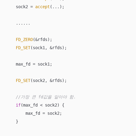
    sock2 = 
accept
(...);

    ......

FD_ZERO
(&rfds);

FD_SET
(sock1, &rfds);

    max_fd = sock1;

FD_SET
(sock2, &rfds);

//가장 큰 fd값을 알아야 함.
if
(max_fd < sock2) { 

        max_fd = sock2;

    }
