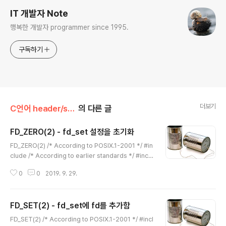
IT 개발자 Note
행복한 개발자 programmer since 1995.
구독하기
더보기
C언어 header/sys | select.h
의 다른 글
FD_ZERO(2) - fd_set 설정을 초기화
글 내용
FD_ZERO(2) /* According to POSIX.1-2001 */ #in
clude /* According to earlier standards */ #inclu
de #include #include void FD_ZERO(fd_set *se
0
0
2019. 9. 29.
t); fd_set은 여러개의 fd(file descriptor)를 select(2)
함수에서 읽기/쓰기/오류에 대한 event발생 여부 체크 모
록을 관리하고 select(2) 실행후에 event가 발생한 fd인
FD_SET(2) - fd_set에 fd를 추가함
지 여부를 기록하는 구조체입니다. FD_ZERO(2)는 fd_s
글 내용
et에 설정된 모든 fd를 지우고 초기화합니다. 일반적으로
FD_SET(2) /* According to POSIX.1-2001 */ #incl