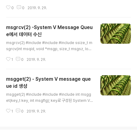
nt msgflg); msgsnd(2)는 message queue로 데이
0
0
2019. 9. 29.
터를 전송하는 함수입니다. 하나의 message queue의
크기는 msgctl(2)의 struct msqid_ds의 member 변
수인 msg_qbytes바이트입니다. msg_qbytes값은 d
msgrcv(2) -System V Message Queu
efault로 MSGMNB byte로 설정되며 root 권한이 있는
경우에는 msgctl(2)을 이용하여 변경가능합니다. 전송하
e에서 데이터 수신
글 내용
는 데이터는 아래와 같은 형태로 구성해야합니다. 구조체
msgrcv(2) #include #include #include ssize_t m
이름 및 format은 마음대로 정의할 수 있으며, 첫번째를 l
sgrcv(int msqid, void *msgp, size_t msgsz, long
ong type을 선언하기만 하면 됩..
msgtyp, int msgflg); msqid Message Queue ID로
1
0
2019. 9. 29.
부터 데이터 수신합니다. 전송/수신하는 데이터는 아래와
같은 형태로 구성해야합니다. 구조체 이름 및 format은 마
음대로 정의할 수 있으며, 첫번째를 long type을 선언하
msgget(2) - System V message que
기만 하면 됩니다. struct msgbuf { long mtype; /* m
essage type, must be > 0 */ char mtext[]; /* me
ue id 생성
글 내용
ssage data */ }; 예) /* 사용자 데이터 정의 하기 */ stru
msgget(2) #include #include #include int msgg
ct my_data { char data1[10..
et(key_t key, int msgflg); key로 구성된 System V
message queue ID를 생성합니다. msgflg가 IPC_CR
1
0
2019. 9. 29.
EAT이고 key의 값이 IPC_PRIVATE이면, 임의의 key값
으로 새로운 message queue ID가 생성됩니다. 이 경우
에 실제 key값은 msgctl(2)을 통해서 읽어야 하며, 읽은
key값은 다른 프로세스에서 사용할 수 있도록 key를 공