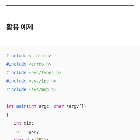
활용 예제
#
include
<stdio.h>
#
include
<errno.h>
#
include
<sys/types.h>
#
include
<sys/ipc.h>
#
include
<sys/msg.h>
int
main
(
int
 argc, 
char
 *argv[])
{

int
 qid;

int
 msgkey;
