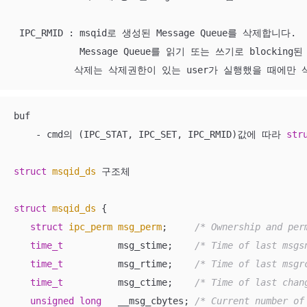
 IPC_RMID : msqid로 생성된 Message Queue를 삭제합니다. 

            Message Queue를 읽기 또는 쓰기로 blocki
           삭제는 삭제권한이 있는 user가 실행했을 때에만 삭
buf

    - cmd의 (IPC_STAT, IPC_SET, IPC_RMID)값에 따라 
str
struct
msqid_ds
 구조체

struct
msqid_ds
 {
struct
ipc_perm
msg_perm
;
/* Ownership and per
time_t
          msg_stime;    
/* Time of last msgs
time_t
          msg_rtime;    
/* Time of last msgr
time_t
          msg_ctime;    
/* Time of last chan
unsigned
long
   __msg_cbytes; 
/* Current number of