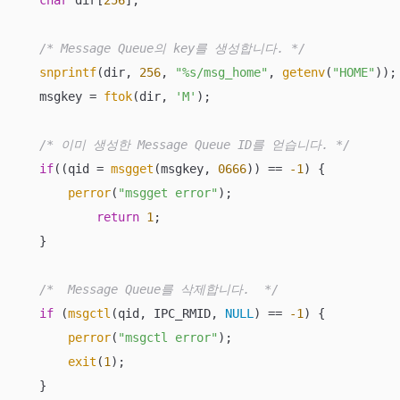
char
 dir[
256
];

/* Message Queue의 key를 생성합니다. */
snprintf
(dir, 
256
, 
"%s/msg_home"
, 
getenv
(
"HOME"
));

   msgkey = 
ftok
(dir, 
'M'
);

/* 이미 생성한 Message Queue ID를 얻습니다. */
if
((qid = 
msgget
(msgkey, 
0666
)) == 
-1
) {

perror
(
"msgget error"
);

return
1
;

   }

/*  Message Queue를 삭제합니다.  */
if
 (
msgctl
(qid, IPC_RMID, 
NULL
) == 
-1
) {

perror
(
"msgctl error"
);

exit
(
1
);

   }
