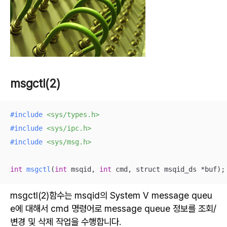
msgctl(2)
#
include
<sys/types.h>
#
include
<sys/ipc.h>
#
include
<sys/msg.h>
int
msgctl
(
int
 msqid, 
int
 cmd, struct msqid_ds *buf)
;
msgctl(2)함수는 msqid의 System V message queu
e에 대해서 cmd 명령어로 message queue 정보를 조회/
변경 및 삭제 작업을 수행합니다.