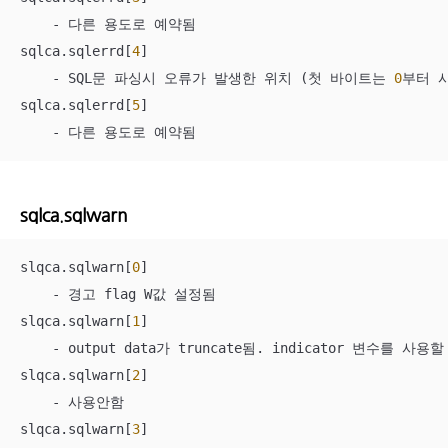
    - 다른 용도로 예약됨

sqlca.sqlerrd[
4
]

    - SQL문 파싱시 오류가 발생한 위치 (첫 바이트는 
0
부터 시
sqlca.sqlerrd[
5
]

    - 다른 용도로 예약됨 
sqlca.sqlwarn
slqca.sqlwarn[
0
] 

    - 경고 flag W값 설정됨

slqca.sqlwarn[
1
] 

    - output data가 truncate됨. indicator 변수를 사용
slqca.sqlwarn[
2
] 

    - 사용안함

slqca.sqlwarn[
3
] 
