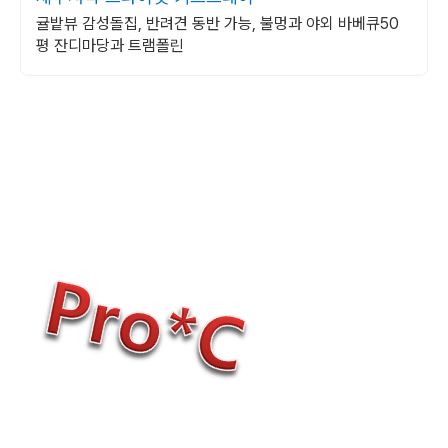
귤밭뷰 감성돌집, 반려견 동반 가능, 불멍과 야외 바베큐50
평 잔디마당과 트램폴린