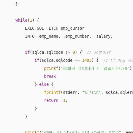
    }

while
(
1
) {

        EXEC SQL FETCH emp_cursor

        INTO :emp_name, :emp_number, :salary;

if
(sqlca.sqlcode != 
0
) {  
// 오류이면
if
(sqlca.sqlcode == 
1403
) {  
// 더 이상 
printf
(
"조회된 데이터가 더 없습니다.\n"
);
break
;

            } 
else
 {

fprintf
(stderr, 
"%.*s\n"
, sqlca.sqler
return
-1
;

            }

        }

printf
(
"성명: %s \t사번: %ld \t급여: %f\n"
, emp