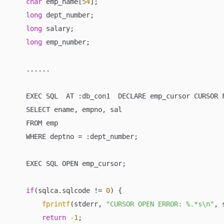
char
 emp_name[
54
];

long
 dept_number;

long
 salary;

long
 emp_number;

    ......

    EXEC SQL  AT :db_con1  DECLARE emp_cursor CURSOR F
    SELECT ename, empno, sal

    FROM emp

    WHERE deptno = :dept_number;

    EXEC SQL OPEN emp_cursor;

if
(sqlca.sqlcode != 
0
) {

fprintf
(stderr, 
"CURSOR OPEN ERROR: %.*s\n"
, 
return
-1
;
