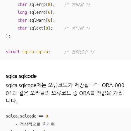
char
 sqlerrp[
8
];    
/* 예약됨 */
long
 sqlerrd[
6
];    

char
 sqlwarn[
8
];

char
 sqlext[
8
];     
/* 예약됨 */
};

struct
sqlca
sqlca
;
/* 전역변수 */
sqlca.sqlcode
sqlca.sqlcode에는 오류코드가 저장됩니다. ORA-000
01과 같은 오라클의 오류코드 중 ORA를 뺀값을 가집
니다.
sqlca.sqlcode == 
0
    - 정상적으로 처리됨
