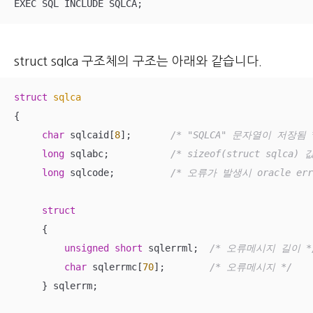
EXEC SQL INCLUDE SQLCA;
struct sqlca 구조체의 구조는 아래와 같습니다.
struct
sqlca
{
char
 sqlcaid[
8
];       
/* "SQLCA" 문자열이 저장됨 
long
 sqlabc;           
/* sizeof(struct sqlca) 
long
 sqlcode;          
/* 오류가 발생시 oracle err
struct
     {
unsigned
short
 sqlerrml;  
/* 오류메시지 길이 *
char
 sqlerrmc[
70
];        
/* 오류메시지 */
     } sqlerrm;
