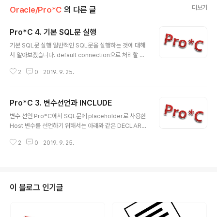
더보기
Oracle/Pro*C
의 다른 글
Pro*C 4. 기본 SQL문 실행
글 내용
기본 SQL문 실행 일반적인 SQL문을 실행하는 것에 대해
서 알아보겠습니다. default connection으로 처리할 경
우에는 AT절을 생략가능합니다. SELECT (단건 조회) ch
2
0
2019. 9. 25.
ar emp_name[54]; char job[32]; long salary; lon
g emp_number; ...... EXEC SQL AT :db_con1 SELE
CT ename, job, sal INTO :emp_name, :job_title, :
Pro*C 3. 변수선언과 INCLUDE
salary FROM emp WHERE empno = :emp_numb
글 내용
er; if(sqlca.sqlcode != 0) { // 오류이면 if(sqlca.sqlc
변수 선언 Pro*C에서 SQL문에 placeholder로 사용한
ode == 1403) { // 조건에 맞는 데이터가 없으면... print
Host 변수를 선언하기 위해서는 아래와 같은 DECLARE
f("조회된 데이터 존재하지 않습니다.\..
SECTION 내에 선언합니다. (Host 변수 = C언어의 변
2
0
2019. 9. 25.
수) EXEC SQL BEGIN DECLARE SECTION; ... /* 변
수선언 */ EXEC SQL END DECLARE SECTION; Exa
mple). Host 변수 선언 EXEC SQL BEGIN DECLARE
SECTION; VARCHAR user_name[32]; int emp_n
umber; float salary, commission; short comm_in
이 블로그 인기글
d; EXEC SQL END DECLARE SECTION; Pro*C 컴
파일시 옵션 MODE=ORACLE 을 추가하면 DECLARE
SECTION..