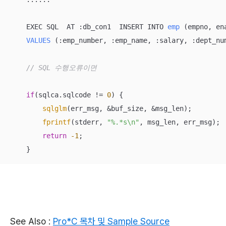
    EXEC SQL  AT :
db_con1  INSERT INTO 
emp
(empno, en
VALUES
(:emp_number, :emp_name, :salary, :dept_nu
// SQL 수행오류이면
if
(sqlca.sqlcode != 
0
) { 

sqlglm
(err_msg, &buf_size, &msg_len);

fprintf
(stderr, 
"%.*s\n"
, msg_len, err_msg);

return
-1
;

    }
See Also :
Pro*C 목차 및 Sample Source