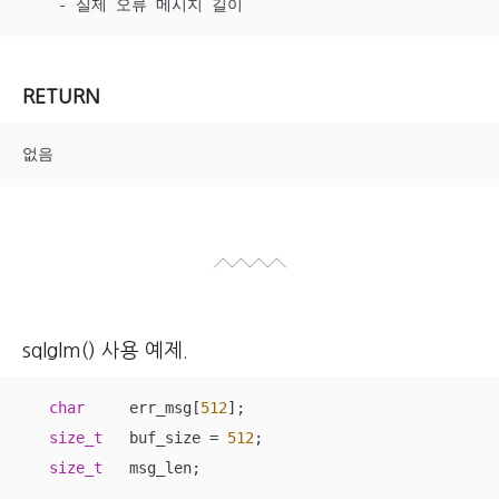
    - 실제 오류 메시지 길이
RETURN
없음
sqlglm() 사용 예제.
char
     err_msg[
512
];

size_t
   buf_size = 
512
;

size_t
   msg_len;

    ......
