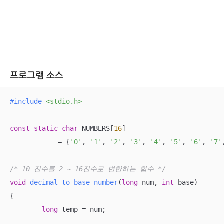
프로그램 소스
#
include
<stdio.h>
const
static
char
 NUMBERS[
16
] 

            = {
'0'
, 
'1'
, 
'2'
, 
'3'
, 
'4'
, 
'5'
, 
'6'
, 
'7'
/* 10 진수를 2 ~ 16진수로 변한하는 함수 */
void
decimal_to_base_number
(
long
 num, 
int
 base)
{

long
 temp = num;
