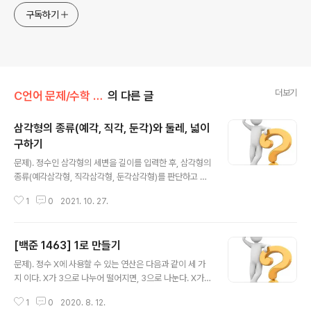
구독하기
더보기
C언어 문제/수학 문제
의 다른 글
삼각형의 종류(예각, 직각, 둔각)와 둘레, 넓이
구하기
글 내용
문제). 정수인 삼각형의 세변을 길이를 입력한 후, 삼각형의
종류(예각삼각형, 직각삼각형, 둔각삼각형)를 판단하고 삼
각형의 둘레의 길이와 면적을 구하시오. 실행 예1). 입력)
1
0
2021. 10. 27.
세 변의 길이를 입력하세요 : 3 4 5 결과). 직각삼각형입니
다. 삼각형의 둘레는 12이고, 삼각형의 면적은 6.000000
입니다. 답은 아래에... ↓ 스스로 풀어보시고... ↓ 아래 답
[백준 1463] 1로 만들기
과 비교해보세요. ↓ 프로그램 소스 #include #include i
글 내용
nt main(void) { int a, b, c, len; double area, p; prin
문제). 정수 X에 사용할 수 있는 연산은 다음과 같이 세 가
tf("세 변의 길이를 입력하세요 : "); scanf("%d %d %d",
지 이다. X가 3으로 나누어 떨어지면, 3으로 나눈다. X가
&a, &b, &c); if (a + b
2로 나누어 떨어지면, 2로 나눈다. 1을 뺀다. 정수 N이 주
1
0
2020. 8. 12.
어졌을 때, 위와 같은 연산 세 개를 적절히 사용해서 1을 만