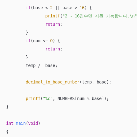
if
(base < 
2
 || base > 
16
) {

printf
(
"2 ~ 16진수만 지원 가능합니다.\n"
return
;

	}

if
(num <= 
0
) {

return
;

	}

	temp /= base;

decimal_to_base_number
(temp, base);

printf
(
"%c"
, NUMBERS[num % base]);

}

int
main
(
void
)
{
