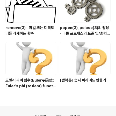
remove(3) - 파일 또는 디렉토
popen(3), pclose(3)의 활용
리를 삭제하는 함수
- 다른 프로세스의 표준 입/출력
제어하기
오일러 파이 함수(Eulerφ函數:
[반복문] 숫자 피라미드 만들기
Euler’s phi (totient) functi
on) 구현
의안내