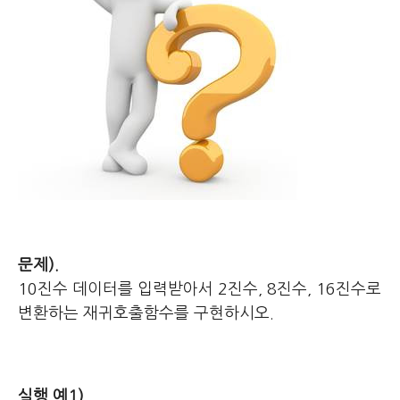
문제).
10진수 데이터를 입력받아서 2진수, 8진수, 16진수로
변환하는 재귀호출함수를 구현하시오.
실행 예1).