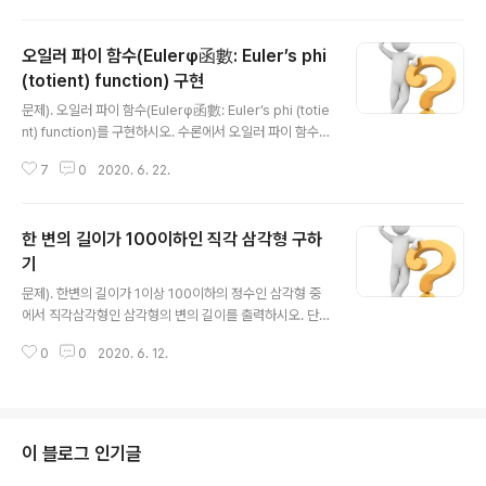
들려고 한다. 연산을 사용하는 횟수의 최솟값을 출력하시
오. 입력) 첫째 줄에 1보다 크거나 같은 정수 N이 주어진다.
오일러 파이 함수(Eulerφ函數: Euler’s phi
출력). 첫째 줄에 연산을 하는 횟수의 최솟값을 출력한다.
실행 예1). 입력) Enter a number: 2 결과). 2 => 1 Res
(totient) function) 구현
글 내용
ult: 1 실행 예2). 입력) Enter a number: 10 결과). 10
문제). 오일러 파이 함수(Eulerφ函數: Euler’s phi (totie
=> 9 => 3 => 1 Result: 3 실행 예3). 입력) Enter a num
nt) function)를 구현하시오. 수론에서 오일러 파이 함수
ber: 100 결과). 100 => 9..
(Eulerφ函數, 영어: Euler’s phi (totient) function)는
7
0
2020. 6. 22.
정수환의 몫환의 가역원을 세는 함수이다. 즉, n이 양의 정
수일 때, φ(n)은 n과 서로소인 1부터 n까지의 정수의 개수
와 같다. 예를 들어, 1부터 6까지의 정수 가운데 1, 5 둘만
한 변의 길이가 100이하인 직각 삼각형 구하
6과 서로소이므로, ϕ(6) = 2이다. 1부터 10까지의 정수는
모두 11과 서로소이며, 11은 자기 자신과 서로소가 아니므
기
글 내용
로, φ(11) = 10이다. 1은 자기 자신과 서로소이므로, φ(1)
문제). 한변의 길이가 1이상 100이하의 정수인 삼각형 중
= 1이다. --출처:위키백과-- 실행 예1). 입력) value : 20
에서 직각삼각형인 삼각형의 변의 길이를 출력하시오. 단,
결과). φ(5) = 8 ..
변의 길이는 (3, 4, 5), (4, 3, 5), ...,(5, 4, 3)은 중복으로
0
0
2020. 6. 12.
판단하고 1회만 출력할 것. 실행 예1). 입력) 없음 결과). (3,
4, 5) (5, 12, 13) (6, 8, 10) (7, 24, 25) (8, 15, 17) ......
(54, 72, 90) (57, 76, 95) (60, 63, 87) (60, 80, 10
0) (65, 72, 97) 답은 아래에... ↓ 스스로 풀어보시고...
↓ 아래 답과 비교해보세요. ↓ 프로그램 소스 #include
이 블로그 인기글
#define MAX_VALUE 100 int main(int argc, char *