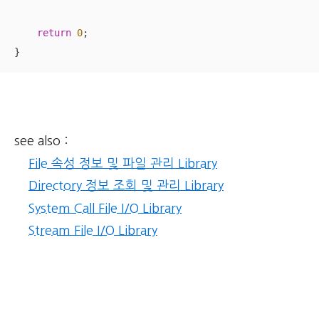
return
0
;

}
see also :
File 속성 정보 및 파일 관리 Library
Directory 정보 조회 및 관리 Library
System Call File I/O Library
Stream File I/O Library