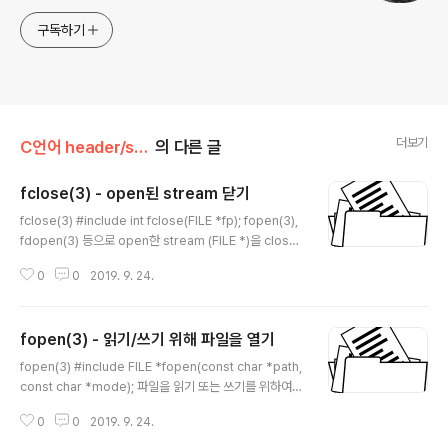
구독하기
더보기
C언어 header/stdio.h
의 다른 글
fclose(3) - open된 stream 닫기
글 내용
fclose(3) #include int fclose(FILE *fp); fopen(3),
fdopen(3) 등으로 open한 stream (FILE *)을 close
합니다. fclose(3)는 메모리에 buffering된 쓰기 지연된
0
0
2019. 9. 24.
데이터를 fflush(3)를 호출하여 write하고 stream을 닫
습니다. open된 stream을 모두 닫지 않고 프로그램을 정
상적으로 종료하게 되면 다음과 방식으로 file을 close합
fopen(3) - 읽기/쓰기 위해 파일을 열기
니다. 만약 프로그램에서 exit(3)함수를 호출하여 프로그
글 내용
램을 종료하게 되면, open된 채로 남겨진 FILE *를 exit
fopen(3) #include FILE *fopen(const char *path,
(3)가 모두 close합니다. main()함수의 return에 의해서
const char *mode); 파일을 읽기 또는 쓰기를 위하여
정상 종료를 한다면 main()함수가 내부적으로 exit(3)함
파일을 open합니다. open(2)함수와는 달리 fopen(3)
수를 호출해줍니다. 만약,..
0
0
2019. 9. 24.
은 파일 I/O를 할 때에 바로 바로 kernel I/O를 하는 것이
아니라 사용자 영역 메모리에서 데이터를 buffering하고