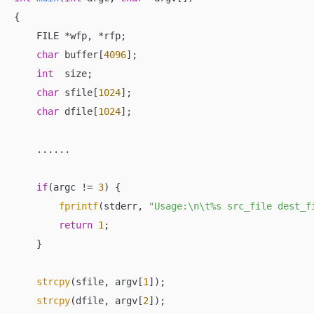
{

    FILE *wfp, *rfp;

char
 buffer[
4096
];

int
  size;

char
 sfile[
1024
];

char
 dfile[
1024
];

    ......

if
(argc != 
3
) {

fprintf
(stderr, 
"Usage:\n\t%s src_file des
return
1
;

    }

strcpy
(sfile, argv[
1
]);

strcpy
(dfile, argv[
2
]);
