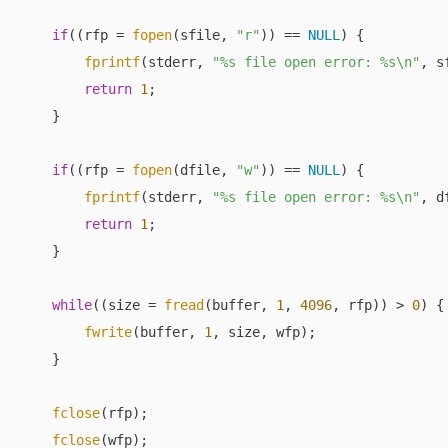
if
((rfp = 
fopen
(sfile, 
"r"
)) == 
NULL
) {

fprintf
(stderr, 
"%s file open error: %s\n"
, s
return
1
;

    }

if
((rfp = 
fopen
(dfile, 
"w"
)) == 
NULL
) {

fprintf
(stderr, 
"%s file open error: %s\n"
, d
return
1
;

    }

while
((size = 
fread
(buffer, 
1
, 
4096
, rfp)) > 
0
) {

fwrite
(buffer, 
1
, size, wfp);

    }

fclose
(rfp);

fclose
(wfp);
